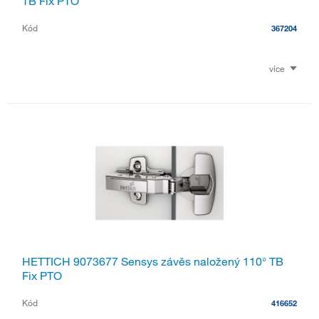
TB Fix PTO
Kód
367204
více
HETTICH 9073677 Sensys závěs naložený 110° TB
Fix PTO
Kód
416652