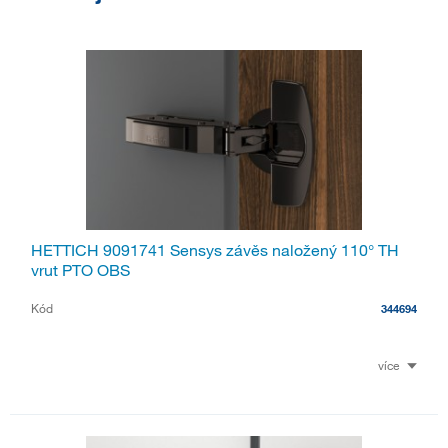
HETTICH 9091741 Sensys závěs naložený 110° TH
vrut PTO OBS
Kód
344694
více