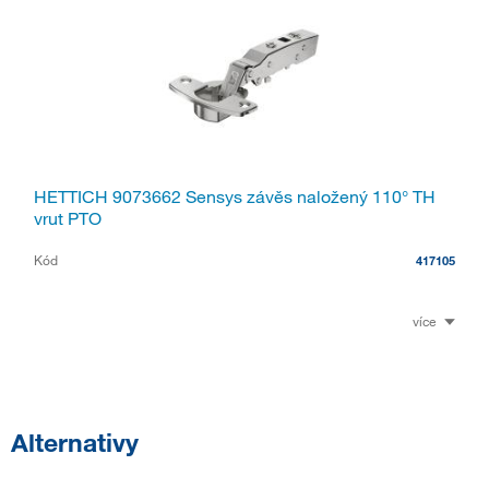
HETTICH 9073662 Sensys závěs naložený 110° TH
vrut PTO
Kód
417105
více
Alternativy