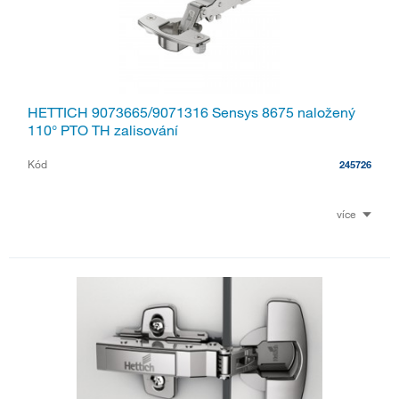
HETTICH 9073665/9071316 Sensys 8675 naložený
110° PTO TH zalisování
Kód
245726
více