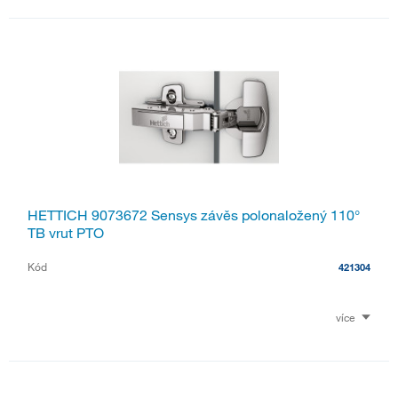
HETTICH 9073672 Sensys závěs polonaložený 110°
TB vrut PTO
Kód
421304
více