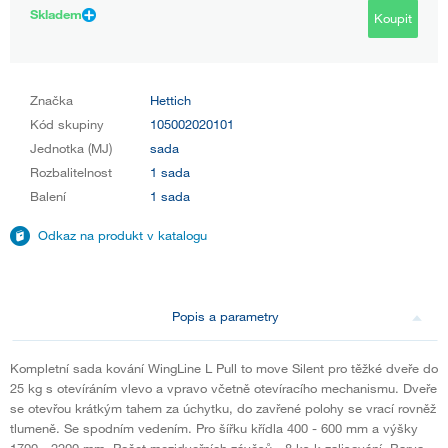
Skladem
Koupit
Značka
Hettich
Kód skupiny
105002020101
Jednotka (MJ)
sada
Rozbalitelnost
1 sada
Balení
1 sada
Odkaz na produkt v katalogu
Popis a parametry
Kompletní sada kování WingLine L Pull to move Silent pro těžké dveře do
25 kg s otevíráním vlevo a vpravo včetně otevíracího mechanismu. Dveře
se otevřou krátkým tahem za úchytku, do zavřené polohy se vrací rovněž
tlumeně. Se spodním vedením. Pro šířku křídla 400 - 600 mm a výšky