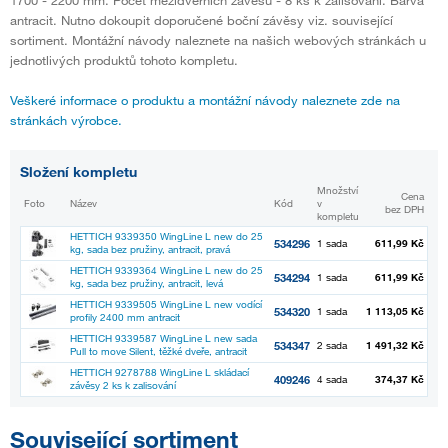
1700 - 2200 mm. Počet mezidveřních závěsů - 8 ks k zalisování. Barva
antracit. Nutno dokoupit doporučené boční závěsy viz. související
sortiment. Montážní návody naleznete na našich webových stránkách u
jednotlivých produktů tohoto kompletu.
Veškeré informace o produktu a montážní návody naleznete zde na
stránkách výrobce.
Složení kompletu
Množství
Cena
Foto
Název
Kód
v
bez DPH
kompletu
HETTICH 9339350 WingLine L new do 25
534296
1 sada
611,99 Kč
kg, sada bez pružiny, antracit, pravá
HETTICH 9339364 WingLine L new do 25
534294
1 sada
611,99 Kč
kg, sada bez pružiny, antracit, levá
HETTICH 9339505 WingLine L new vodící
534320
1 sada
1 113,05 Kč
profily 2400 mm antracit
HETTICH 9339587 WingLine L new sada
534347
2 sada
1 491,32 Kč
Pull to move Silent, těžké dveře, antracit
HETTICH 9278788 WingLine L skládací
409246
4 sada
374,37 Kč
závěsy 2 ks k zalisování
Související sortiment