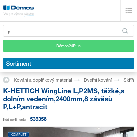
Démos24Plus
Sortiment
Kování a doplňkový materiál
Dveřní kování
Skříň
K-HETTICH WingLine L,P2MS, těžké,s
dolním vedením,2400mm,8 závěsů
P,L+P,antracit
535356
Kód sortimentu
KOMPLET