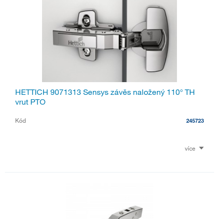
HETTICH 9071313 Sensys závěs naložený 110° TH
vrut PTO
Kód
245723
více