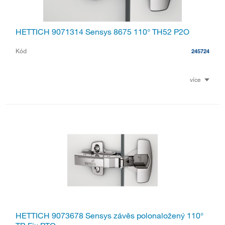
HETTICH 9071314 Sensys 8675 110° TH52 P2O
Kód
245724
více
HETTICH 9073678 Sensys závěs polonaložený 110°