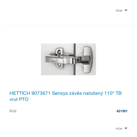
více
HETTICH 9073671 Sensys závěs naložený 110° TB
vrut PTO
Kód
421301
více