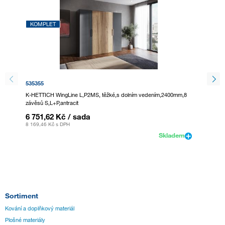
KOMPLET
KOMP
535355
535357
K-HETTICH WingLine L,P2MS, těžké,s dolním vedením,2400mm,8
K-HETTI
závěsů S,L+P,antracit
závěsů A
6 751,62 Kč
/ sada
5 938
8 169,46 Kč
s DPH
7 186 K
Skladem
Sortiment
Kování a doplňkový materiál
Plošné materiály