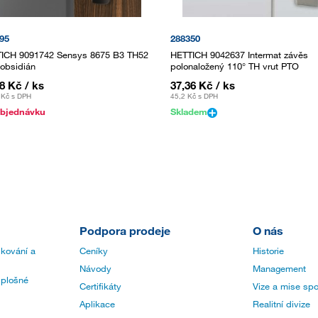
95
288350
ICH 9091742 Sensys 8675 B3 TH52
HETTICH 9042637 Intermat závěs
obsidián
polonaložený 110° TH vrut PTO
18 Kč
/ ks
37,36 Kč
/ ks
 Kč
s DPH
45,2 Kč
s DPH
bjednávku
Skladem
Podpora prodeje
O nás
 kování a
Ceníky
Historie
Návody
Management
 plošné
Certifikáty
Vize a mise spo
Aplikace
Realitní divize