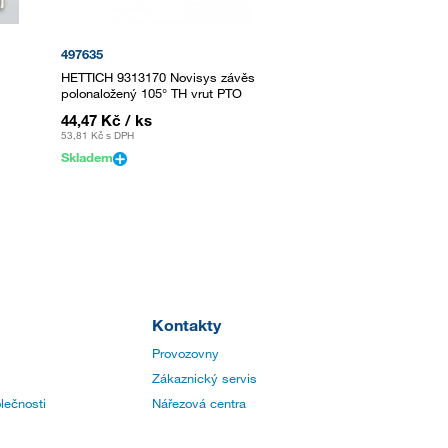
497635
HETTICH 9313170 Novisys závěs
polonaložený 105° TH vrut PTO
44,47 Kč
/ ks
53,81 Kč
s DPH
Skladem
Kontakty
Provozovny
Zákaznický servis
lečnosti
Nářezová centra