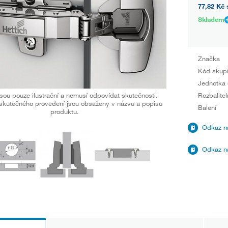
77,82 Kč
Skladem
Značka
Kód skup
Jednotka 
sou pouze ilustrační a nemusí odpovídat skutečnosti.
Rozbalitel
skutečného provedení jsou obsaženy v názvu a popisu
Balení
produktu.
Odkaz na
Odkaz na