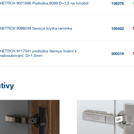
HETTICH 9071596 Podložka 8099 D=1,5 na hmoždi
136276
HETTICH 9088249 Sensys krytka ramínka
105422
HETTICH 9117341 podložka Sensys linární k
300319
našroubování, D=1,5mm
tivy