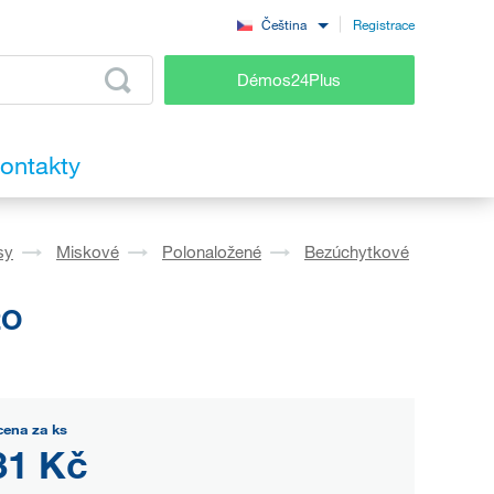
Registrace
Čeština
Démos24Plus
ontakty
sy
Miskové
Polonaložené
Bezúchytkové
2O
cena za ks
31 Kč