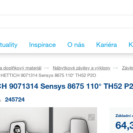
tuality
Inspirace
O nás
Kariéra
K
a doplňkový materiál
Nábytkové závěsy a výklopy
Závě
HETTICH 9071314 Sensys 8675 110° TH52 P2O
H 9071314 Sensys 8675 110° TH52 P
245724
u
Základní 
64,