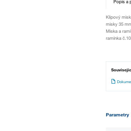
Popis a 
Klipový misk
misky 35 mm.
Miska a ramí
ramínka č.1
Souvisejí
Dokume
Parametry