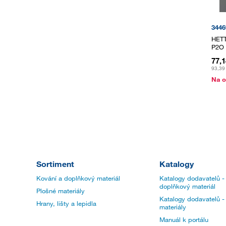
3446
HETT
P2O 
77,
93,39
Na o
Sortiment
Katalogy
Kování a doplňkový materiál
Katalogy dodavatelů -
doplňkový materiál
Plošné materiály
Katalogy dodavatelů -
Hrany, lišty a lepidla
materiály
Manuál k portálu