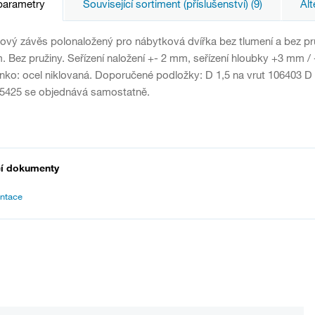
parametry
Související sortiment (příslušenství) (9)
Alt
ový závěs polonaložený pro nábytková dvířka bez tlumení a bez pru
 Bez pružiny. Seřízení naložení +- 2 mm, seřízení hloubky +3 mm 
nko: ocel niklovaná. Doporučené podložky: D 1,5 na vrut 106403 D
05425 se objednává samostatně.
cí dokumenty
ntace