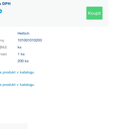
s DPH
Koupit
Hettich
iny
101001010203
(MJ)
ks
nost
1 ks
200 ks
 produkt v katalogu
 produkt v katalogu