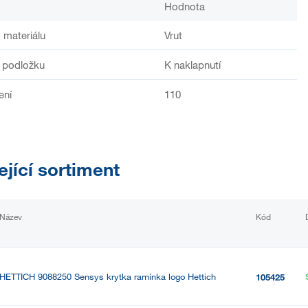
Hodnota
 materiálu
Vrut
 podložku
K naklapnutí
ení
110
ející sortiment
Název
Kód
HETTICH 9088250 Sensys krytka ramínka logo Hettich
105425