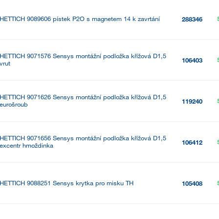
HETTICH 9089606 pístek P2O s magnetem 14 k zavrtání
288346
HETTICH 9071576 Sensys montážní podložka křížová D1,5
106403
vrut
HETTICH 9071626 Sensys montážní podložka křížová D1,5
119240
eurošroub
HETTICH 9071656 Sensys montážní podložka křížová D1,5
106412
excentr hmoždinka
HETTICH 9088251 Sensys krytka pro misku TH
105408