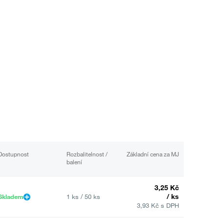
Dostupnost
Rozbalitelnost /
Základní cena za MJ
balení
3,25 Kč
/ ks
Skladem
1 ks / 50 ks
3,93 Kč s DPH