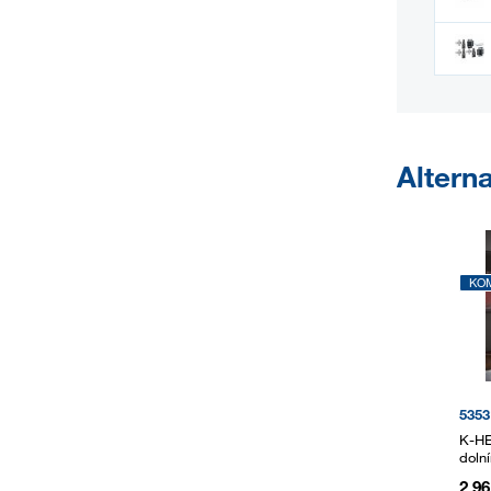
Alterna
KO
5353
K-HE
doln
2 9