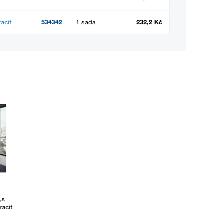
acit
534342
1 sada
232,2 Kč
,s
racit