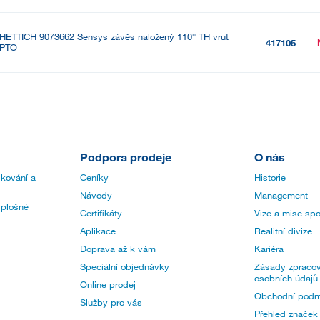
HETTICH 9073662 Sensys závěs naložený 110° TH vrut
417105
PTO
Podpora prodeje
O nás
 kování a
Ceníky
Historie
Návody
Management
 plošné
Certifikáty
Vize a mise spo
Aplikace
Realitní divize
Doprava až k vám
Kariéra
Speciální objednávky
Zásady zpracov
osobních údajů
Online prodej
Obchodní podm
Služby pro vás
Přehled značek