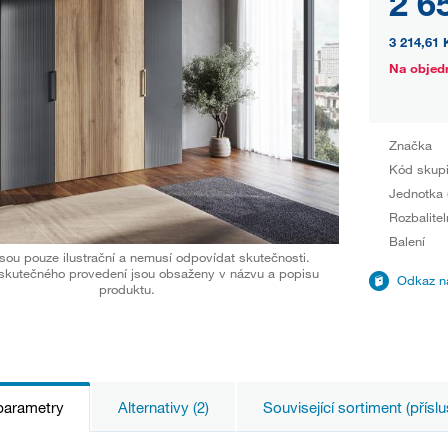
2 6
3 214,61 
Na objed
Značka
Kód skup
Jednotka 
Rozbalitel
Balení
sou pouze ilustrační a nemusí odpovídat skutečnosti.
skutečného provedení jsou obsaženy v názvu a popisu
Odkaz na
produktu.
parametry
Alternativy (2)
Související sortiment (příslu