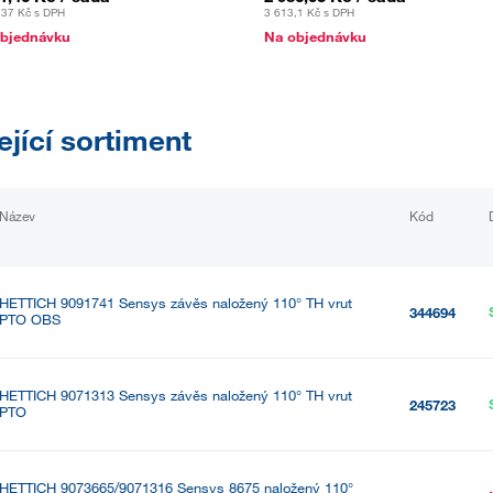
,37 Kč
s DPH
3 613,1 Kč
s DPH
bjednávku
Na objednávku
ející sortiment
Název
Kód
HETTICH 9091741 Sensys závěs naložený 110° TH vrut
344694
PTO OBS
HETTICH 9071313 Sensys závěs naložený 110° TH vrut
245723
PTO
HETTICH 9073665/9071316 Sensys 8675 naložený 110°