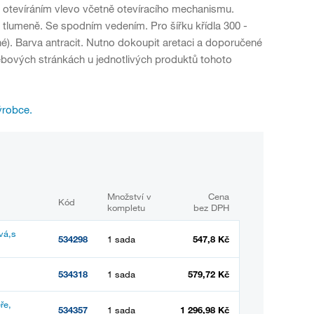
s otevíráním vlevo včetně otevíracího mechanismu.
tlumeně. Se spodním vedením. Pro šířku křídla 300 -
). Barva antracit. Nutno dokoupit aretaci a doporučené
webových stránkách u jednotlivých produktů tohoto
ýrobce.
Množství v
Cena
Kód
kompletu
bez DPH
vá,s
534298
1 sada
547,8 Kč
534318
1 sada
579,72 Kč
ře,
534357
1 sada
1 296,98 Kč