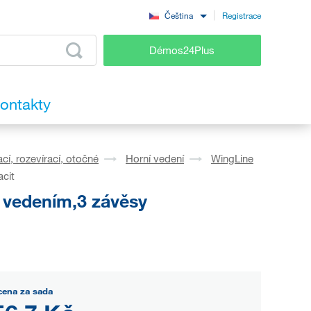
Registrace
Čeština
Démos24Plus
ontakty
cí, rozevírací, otočné
Horní vedení
WingLine
cit
 vedením,3 závěsy
cena za sada