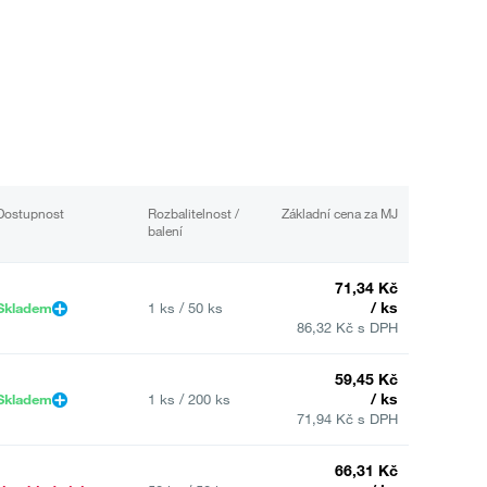
Dostupnost
Rozbalitelnost /
Základní cena za MJ
balení
71,34 Kč
/ ks
Skladem
1 ks / 50 ks
86,32 Kč s DPH
59,45 Kč
/ ks
Skladem
1 ks / 200 ks
71,94 Kč s DPH
66,31 Kč