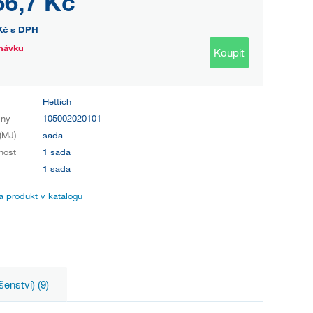
56,7 Kč
Kč
s DPH
návku
Koupit
Hettich
iny
105002020101
(MJ)
sada
nost
1 sada
1 sada
 produkt v katalogu
šenství) (9)