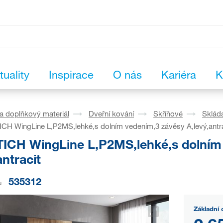
tuality
Inspirace
O nás
Kariéra
K
a doplňkový materiál
Dveřní kování
Skříňové
Skláda
CH WingLine L,P2MS,lehké,s dolním vedením,3 závěsy A,levý,antra
ICH WingLine L,P2MS,lehké,s dolním
antracit
535312
u
Základní 