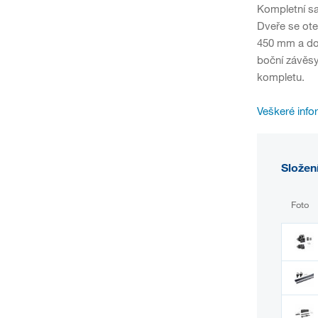
Kompletní sa
Dveře se ote
450 mm a do 
boční závěsy
kompletu.
Veškeré info
Složen
Foto