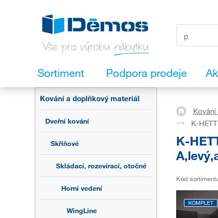
Sortiment
Podpora prodeje
Ak
Kování a doplňkový materiál
Kování 
Dveřní kování
K-HETTI
K-HETT
Skříňové
A,levý,
Skládací, rozevírací, otočné
Kód sortiment
Horní vedení
KOMPLET
WingLine