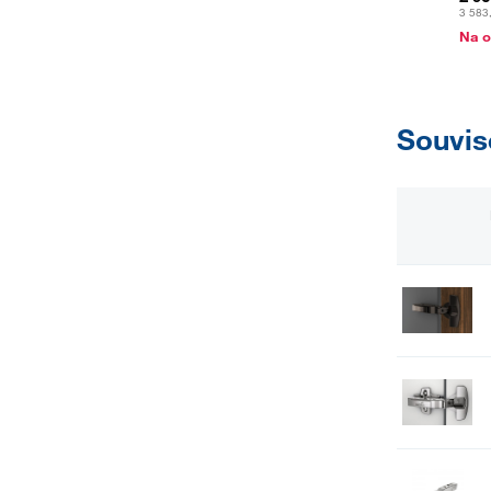
3 583
Na o
Souvis