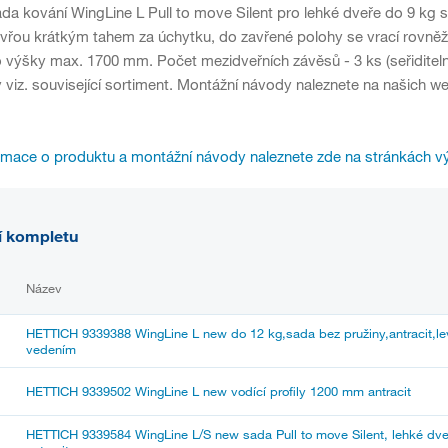
da kování WingLine L Pull to move Silent pro lehké dveře do 9 kg 
vřou krátkým tahem za úchytku, do zavřené polohy se vrací rovněž 
výšky max. 1700 mm. Počet mezidveřních závěsů - 3 ks (seřiditelné
 viz. související sortiment. Montážní návody naleznete na našich 
rmace o produktu a montážní návody naleznete zde na stránkách v
í kompletu
Název
HETTICH 9339388 WingLine L new do 12 kg,sada bez pružiny,antracit,le
vedením
HETTICH 9339502 WingLine L new vodící profily 1200 mm antracit
HETTICH 9339584 WingLine L/S new sada Pull to move Silent, lehké dve