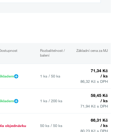
Dostupnost
Rozbalitelnost /
Základní cena za MJ
balení
71,34 Kč
/ ks
Skladem
1 ks / 50 ks
86,32 Kč s DPH
59,45 Kč
/ ks
Skladem
1 ks / 200 ks
71,94 Kč s DPH
66,31 Kč
/ ks
Na objednávku
50 ks / 50 ks
80,23 Kč s DPH