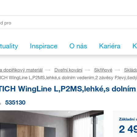
tuality
Inspirace
O nás
Kariéra
K
a doplňkový materiál
Dveřní kování
Skříňové
Skláda
CH WingLine L,P2MS,lehké,s dolním vedením,2 závěsy P,levý,šed
ICH WingLine L,P2MS,lehké,s dolním 
535130
u
Základní 
2 4