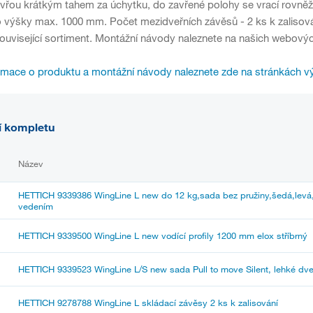
vřou krátkým tahem za úchytku, do zavřené polohy se vrací rovněž 
výšky max. 1000 mm. Počet mezidveřních závěsů - 2 ks k zalisov
související sortiment. Montážní návody naleznete na našich webový
rmace o produktu a montážní návody naleznete zde na stránkách v
í kompletu
Název
HETTICH 9339386 WingLine L new do 12 kg,sada bez pružiny,šedá,levá
vedením
HETTICH 9339500 WingLine L new vodící profily 1200 mm elox stříbrný
HETTICH 9339523 WingLine L/S new sada Pull to move Silent, lehké dve
HETTICH 9278788 WingLine L skládací závěsy 2 ks k zalisování