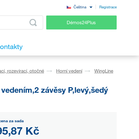
Registrace
Čeština
Démos24Plus
ontakty
cí, rozevírací, otočné
Horní vedení
WingLine
ý
vedením,2 závěsy P,levý,šedý
cena za sada
95,87 Kč