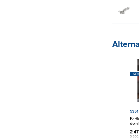
Alterna
KO
5351
K-HE
doln
2 4
3 000