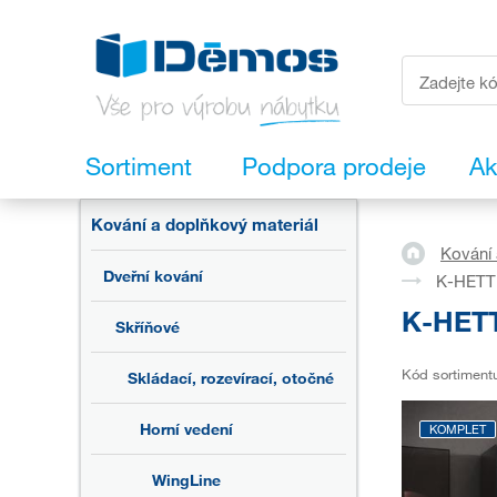
Sortiment
Podpora prodeje
Ak
Kování a doplňkový materiál
Kování 
Dveřní kování
K-HETTI
K-HETT
Skříňové
Kód sortiment
Skládací, rozevírací, otočné
Horní vedení
KOMPLET
WingLine