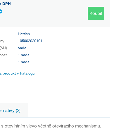
s DPH
Koupit
Hettich
iny
105002020101
(MJ)
sada
nost
1 sada
1 sada
 produkt v katalogu
ernativy (2)
g s otevíráním vlevo včetně otevíracího mechanismu.