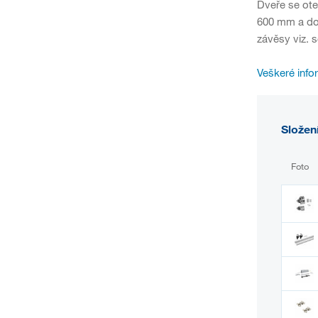
Dveře se ote
600 mm a do 
závěsy viz. 
Veškeré info
Složen
Foto