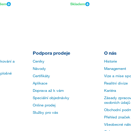
adem
Skladem
Podpora prodeje
O nás
 kování a
Ceníky
Historie
Návody
Management
 plošné
Certifikáty
Vize a mise spo
Aplikace
Realitní divize
Doprava až k vám
Kariéra
Speciální objednávky
Zásady zpracov
osobních údajů
Online prodej
Obchodní podm
Služby pro vás
Přehled značek
Všeobecné nák