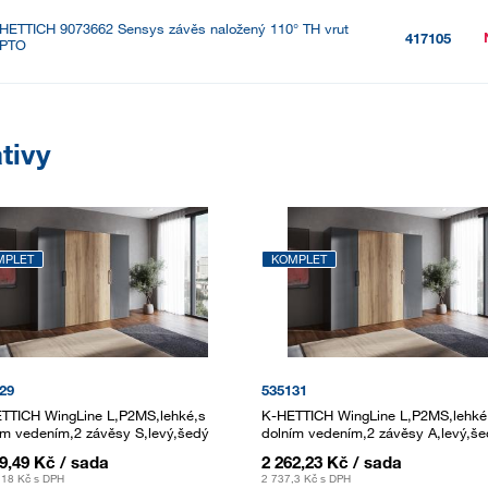
HETTICH 9073662 Sensys závěs naložený 110° TH vrut
417105
PTO
tivy
MPLET
KOMPLET
29
535131
TTICH WingLine L,P2MS,lehké,s
K-HETTICH WingLine L,P2MS,lehké
ím vedením,2 závěsy S,levý,šedý
dolním vedením,2 závěsy A,levý,š
79,49 Kč
/ sada
2 262,23 Kč
/ sada
,18 Kč
s DPH
2 737,3 Kč
s DPH