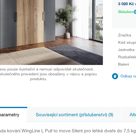
3 020 Kč
Skladem
Značka
Kód skup
Jednotka 
Rozbalitel
Balení
sou pouze ilustrační a nemusí odpovídat skutečnosti.
skutečného provedení jsou obsaženy v názvu a popisu
Odkaz na
produktu.
parametry
Související sortiment (příslušenství) (9)
Alt
da kování WingLine L Pull to move Silent pro lehké dveře do 7,5 k