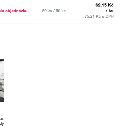
62,15 Kč
/ ks
Na objednávku
50 ks / 50 ks
75,21 Kč s DPH
,s
edý