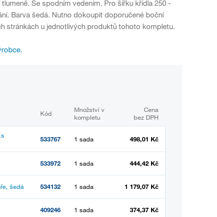
tlumeně. Se spodním vedením. Pro šířku křídla 250 -
ání. Barva šedá. Nutno dokoupit doporučené boční
ch stránkách u jednotlivých produktů tohoto kompletu.
ýrobce.
Množství v
Cena
Kód
kompletu
bez DPH
,s
533767
1 sada
498,01 Kč
533972
1 sada
444,42 Kč
ře, šedá
534132
1 sada
1 179,07 Kč
409246
1 sada
374,37 Kč