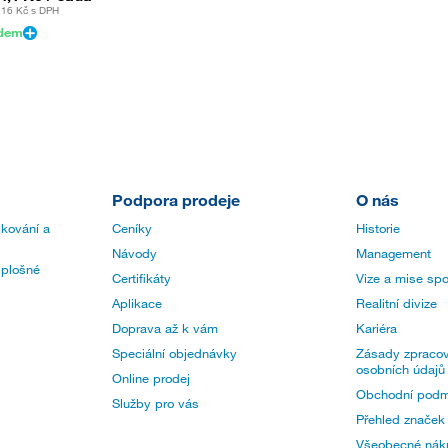
,16 Kč
s DPH
adem
Podpora prodeje
O nás
 kování a
Ceníky
Historie
Návody
Management
 plošné
Certifikáty
Vize a mise spo
Aplikace
Realitní divize
Doprava až k vám
Kariéra
Speciální objednávky
Zásady zpracov
osobních údajů
Online prodej
Obchodní podm
Služby pro vás
Přehled značek
Všeobecné nák