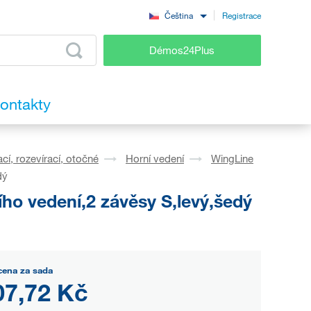
Registrace
Čeština
Démos24Plus
ontakty
cí, rozevírací, otočné
Horní vedení
WingLine
dý
o vedení,2 závěsy S,levý,šedý
cena za sada
07,72 Kč