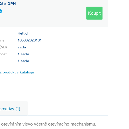
Kč
s DPH
Koupit
Hettich
iny
105002020101
(MJ)
sada
nost
1 sada
1 sada
 produkt v katalogu
ernativy (1)
s otevíráním vlevo včetně otevíracího mechanismu.