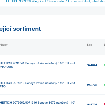
HETTICH 9339523 WingLine L/S new sada Pull to move Silent, lehké dve
ející sortiment
Název
Kód
HETTICH 9091741 Sensys závěs naložený 110° TH vrut
344694
PTO OBS
HETTICH 9071313 Sensys závěs naložený 110° TH vrut
245723
PTO
HETTICH 9073665/9071316 Sensys 8675 naložený 110°
245726