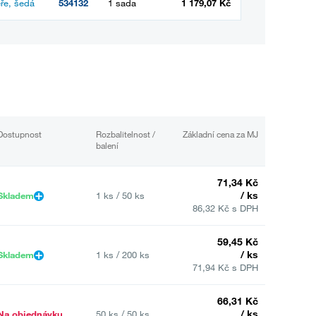
ře, šedá
534132
1 sada
1 179,07 Kč
Dostupnost
Rozbalitelnost /
Základní cena za MJ
balení
71,34 Kč
/ ks
Skladem
1 ks / 50 ks
86,32 Kč s DPH
59,45 Kč
/ ks
Skladem
1 ks / 200 ks
71,94 Kč s DPH
66,31 Kč
/ ks
Na objednávku
50 ks / 50 ks