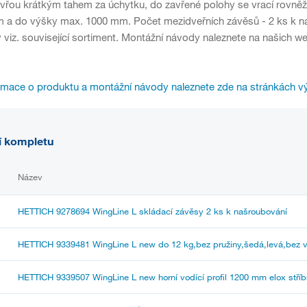
vřou krátkým tahem za úchytku, do zavřené polohy se vrací rovněž 
m a do výšky max. 1000 mm. Počet mezidveřních závěsů - 2 ks k 
 viz. související sortiment. Montážní návody naleznete na našich 
rmace o produktu a montážní návody naleznete zde na stránkách v
í kompletu
Název
HETTICH 9278694 WingLine L skládací závěsy 2 ks k našroubování
HETTICH 9339481 WingLine L new do 12 kg,bez pružiny,šedá,levá,bez 
HETTICH 9339507 WingLine L new horní vodící profil 1200 mm elox stříb