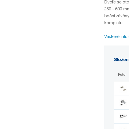
Dveře se ote
250 - 600 m
boční závěsy
kompletu.
Veškeré info
Složen
Foto