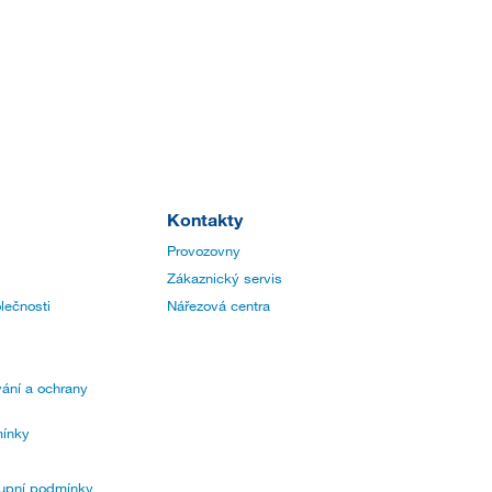
Kontakty
Provozovny
Zákaznický servis
lečnosti
Nářezová centra
ání a ochrany
ínky
upní podmínky