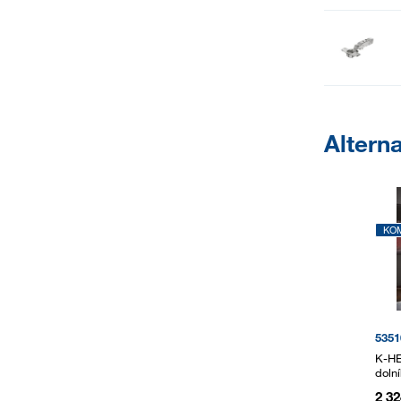
Alterna
KO
5351
K-HE
doln
2 32