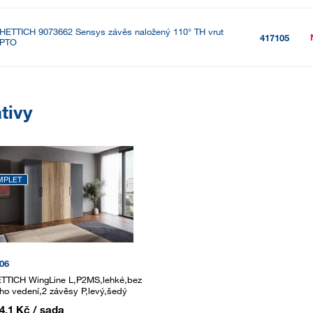
HETTICH 9073662 Sensys závěs naložený 110° TH vrut
417105
PTO
tivy
MPLET
06
TTICH WingLine L,P2MS,lehké,bez
ího vedení,2 závěsy P,levý,šedý
4,1 Kč
/ sada