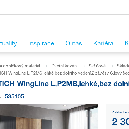
tuality
Inspirace
O nás
Kariéra
K
a doplňkový materiál
Dveřní kování
Skříňové
Skláda
CH WingLine L,P2MS,lehké,bez dolního vedení,2 závěsy S,levý,še
ICH WingLine L,P2MS,lehké,bez dolníh
535105
u
Základní 
2 3