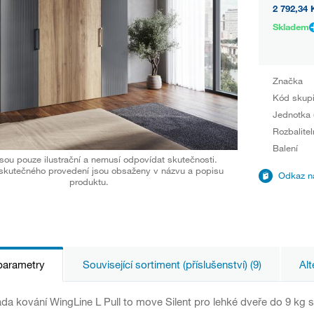
2 792,34 
Skladem
Značka
Kód skup
Jednotka 
Rozbalitel
Balení
sou pouze ilustrační a nemusí odpovídat skutečnosti.
skutečného provedení jsou obsaženy v názvu a popisu
Odkaz na
produktu.
parametry
Související sortiment (příslušenství) (9)
Alt
da kování WingLine L Pull to move Silent pro lehké dveře do 9 kg 