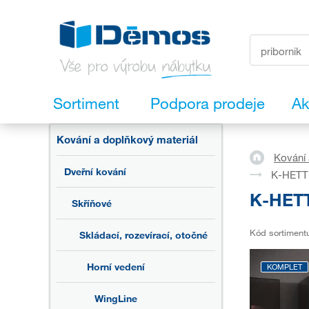
Sortiment
Podpora prodeje
Ak
Kování a doplňkový materiál
Kování 
Dveřní kování
K-HETTI
K-HETT
Skříňové
Kód sortiment
Skládací, rozevírací, otočné
Horní vedení
KOMPLET
WingLine