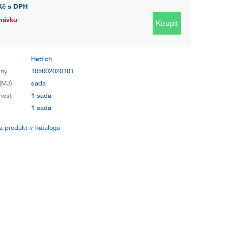
Kč
s DPH
návku
Koupit
Hettich
iny
105002020101
(MJ)
sada
nost
1 sada
1 sada
 produkt v katalogu