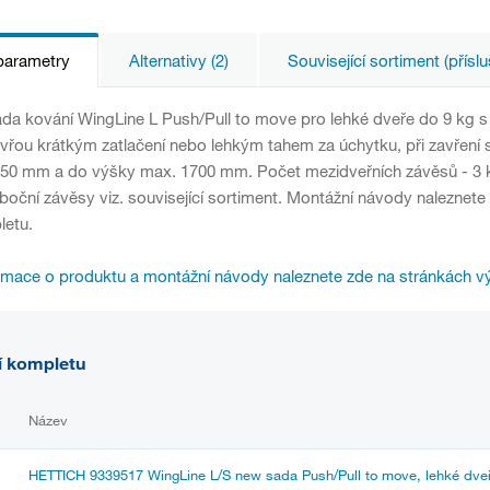
parametry
Alternativy (2)
Související sortiment (příslu
da kování WingLine L Push/Pull to move pro lehké dveře do 9 kg s
vřou krátkým zatlačení nebo lehkým tahem za úchytku, při zavření s
 450 mm a do výšky max. 1700 mm. Počet mezidveřních závěsů - 3 ks
oční závěsy viz. související sortiment. Montážní návody naleznete
letu.
rmace o produktu a montážní návody naleznete zde na stránkách v
í kompletu
Název
HETTICH 9339517 WingLine L/S new sada Push/Pull to move, lehké dveř