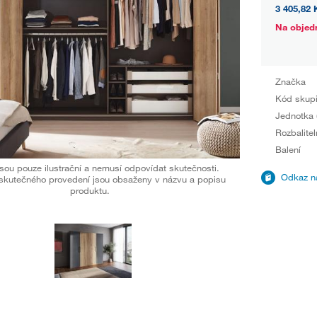
3 405,82 
Na objed
Značka
Kód skup
Jednotka 
Rozbalitel
Balení
sou pouze ilustrační a nemusí odpovídat skutečnosti.
Odkaz na
skutečného provedení jsou obsaženy v názvu a popisu
produktu.