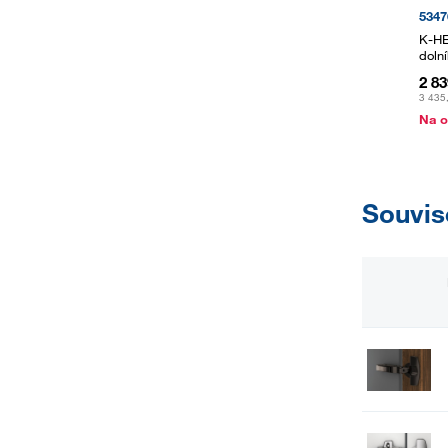
5347
K-HE
doln
2 83
3 435
Na o
Souvis