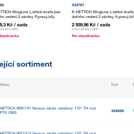
66
534767
TTICH WingLine L,lehké dveře,bez
K-HETTICH WingLine L,lehké dveře
ího vedení,3 závěsy P,pravý,bílý
dolního vedení,3 závěsy A,pravý,bí
9,3 Kč
/ sada
2 509,96 Kč
/ sada
,55 Kč
s DPH
3 037,06 Kč
s DPH
bjednávku
Na objednávku
ející sortiment
Název
Kód
HETTICH 9091741 Sensys závěs naložený 110° TH vrut
344694
PTO OBS
HETTICH 9071313 Sensys závěs naložený 110° TH vrut