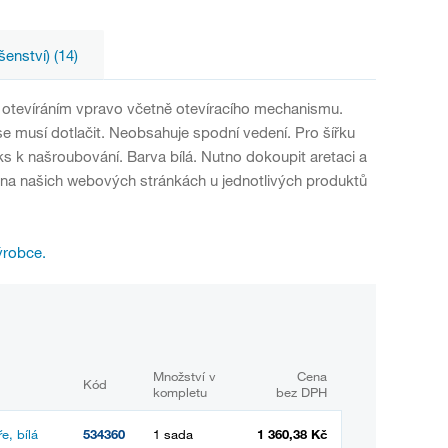
šenství) (14)
 otevíráním vpravo včetně otevíracího mechanismu.
e musí dotlačit. Neobsahuje spodní vedení. Pro šířku
 k našroubování. Barva bílá. Nutno dokoupit aretaci a
 na našich webových stránkách u jednotlivých produktů
ýrobce.
Množství v
Cena
Kód
kompletu
bez DPH
e, bílá
534360
1 sada
1 360,38 Kč