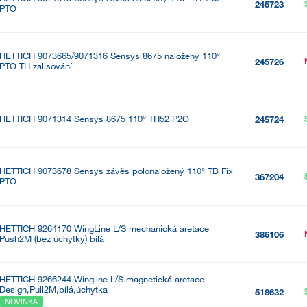
245723
PTO
HETTICH 9073665/9071316 Sensys 8675 naložený 110°
245726
PTO TH zalisování
HETTICH 9071314 Sensys 8675 110° TH52 P2O
245724
HETTICH 9073678 Sensys závěs polonaložený 110° TB Fix
367204
PTO
HETTICH 9264170 WingLine L/S mechanická aretace
386106
Push2M (bez úchytky) bílá
HETTICH 9266244 Wingline L/S magnetická aretace
Design,Pull2M,bílá,úchytka
518632
NOVINKA