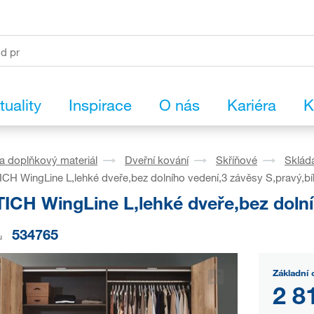
tuality
Inspirace
O nás
Kariéra
K
a doplňkový materiál
Dveřní kování
Skříňové
Skláda
CH WingLine L,lehké dveře,bez dolního vedení,3 závěsy S,pravý,bí
ICH WingLine L,lehké dveře,bez dolníh
534765
u
Základní 
2 8