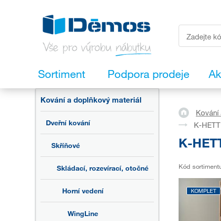
Sortiment
Podpora prodeje
Ak
Kování a doplňkový materiál
Kování 
Dveřní kování
K-HETTI
K-HETT
Skříňové
Kód sortiment
Skládací, rozevírací, otočné
Horní vedení
KOMPLET
WingLine