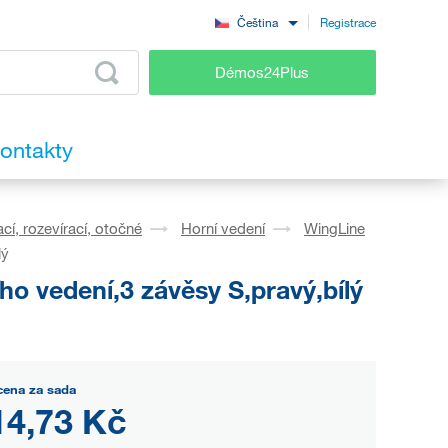
Registrace
Čeština
Démos24Plus
ontakty
cí, rozevírací, otočné
Horní vedení
WingLine
lý
o vedení,3 závěsy S,pravý,bílý
cena za sada
14,73 Kč