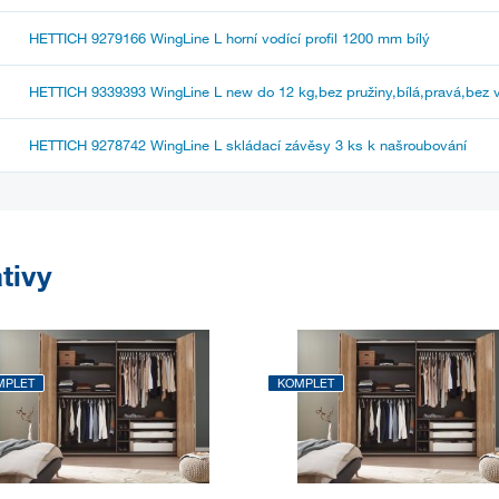
HETTICH 9279166 WingLine L horní vodící profil 1200 mm bílý
HETTICH 9339393 WingLine L new do 12 kg,bez pružiny,bílá,pravá,bez 
HETTICH 9278742 WingLine L skládací závěsy 3 ks k našroubování
tivy
MPLET
KOMPLET