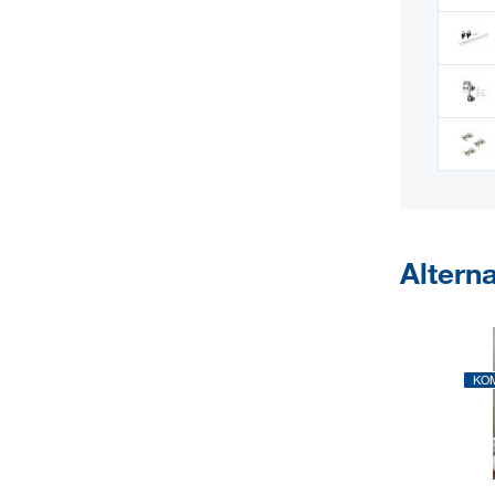
Alterna
KO