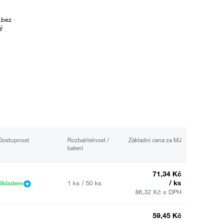
,bez
lý
Dostupnost
Rozbalitelnost /
Základní cena za MJ
balení
71,34 Kč
/ ks
Skladem
1 ks / 50 ks
86,32 Kč s DPH
59,45 Kč