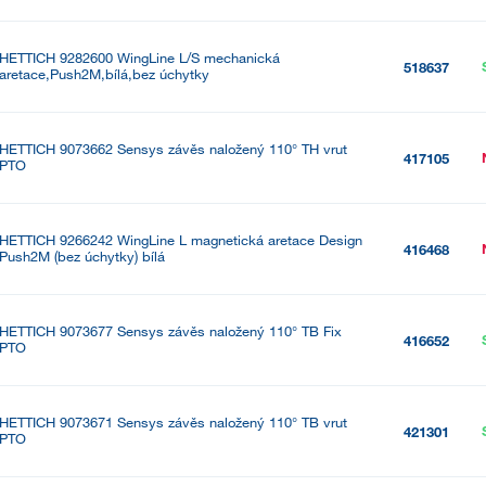
HETTICH 9282600 WingLine L/S mechanická
518637
aretace,Push2M,bílá,bez úchytky
HETTICH 9073662 Sensys závěs naložený 110° TH vrut
417105
PTO
HETTICH 9266242 WingLine L magnetická aretace Design
416468
Push2M (bez úchytky) bílá
HETTICH 9073677 Sensys závěs naložený 110° TB Fix
416652
PTO
HETTICH 9073671 Sensys závěs naložený 110° TB vrut
421301
PTO