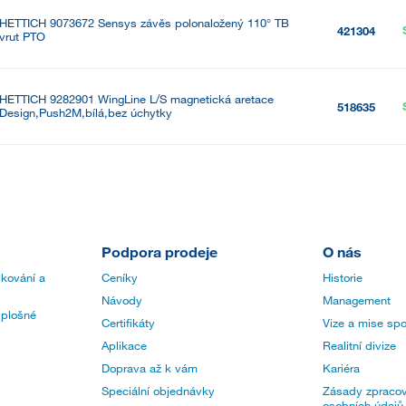
HETTICH 9073672 Sensys závěs polonaložený 110° TB
421304
vrut PTO
HETTICH 9282901 WingLine L/S magnetická aretace
518635
Design,Push2M,bílá,bez úchytky
Podpora prodeje
O nás
 kování a
Ceníky
Historie
Návody
Management
 plošné
Certifikáty
Vize a mise spo
Aplikace
Realitní divize
Doprava až k vám
Kariéra
Speciální objednávky
Zásady zpracov
osobních údajů