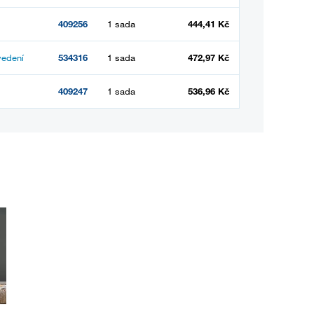
409256
1 sada
444,41 Kč
vedení
534316
1 sada
472,97 Kč
409247
1 sada
536,96 Kč