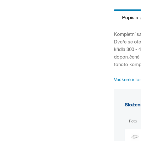
Popis a 
Kompletní sa
Dveře se ote
křídla 300 -
doporučené b
tohoto komp
Veškeré info
Složen
Foto