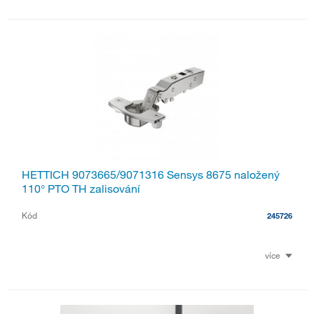
HETTICH 9073665/9071316 Sensys 8675 naložený
110° PTO TH zalisování
Kód
245726
více