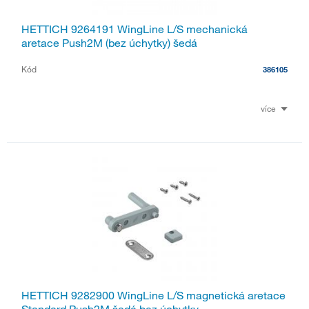
HETTICH 9264191 WingLine L/S mechanická
aretace Push2M (bez úchytky) šedá
Kód
386105
více
HETTICH 9282900 WingLine L/S magnetická aretace
Standard,Push2M,šedá,bez úchytky