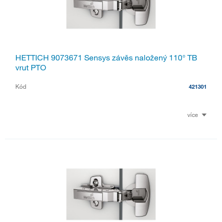
HETTICH 9073671 Sensys závěs naložený 110° TB
vrut PTO
Kód
421301
více