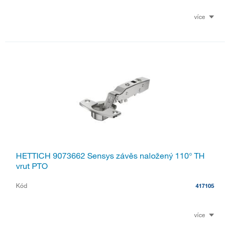
více
HETTICH 9073662 Sensys závěs naložený 110° TH
vrut PTO
Kód
417105
více