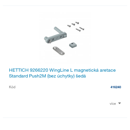
HETTICH 9266220 WingLine L magnetická aretace
Standard Push2M (bez úchytky) šedá
Kód
416240
více