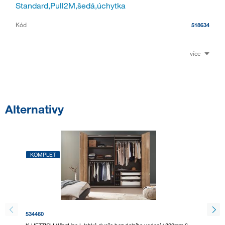
Standard,Pull2M,šedá,úchytka
Kód
518634
více
Alternativy
KOMPLET
KOMP
534460
534461