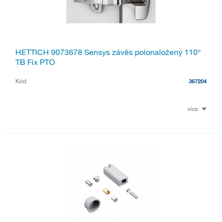
HETTICH 9073678 Sensys závěs polonaložený 110°
TB Fix PTO
Kód
367204
více