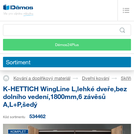
Démos24Plus
Sortiment
Kování a doplňkový materiál
Dveřní kování
Skříň
K-HETTICH WingLine L,lehké dveře,bez
dolního vedení,1800mm,6 závěsů
A,L+P,šedý
534462
Kód sortimentu
KOMPLET