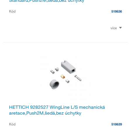
Kód
518636
více
HETTICH 9282527 WingLine L/S mechanická
aretace,Push2M,šedá,bez úchytky
Kód
518639