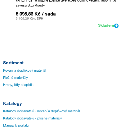
K-HETTICH WingLine L,lehké dveře,bez dolního vedení,1800mm,6
K-HETTI
závěsů S,L+P,šedý
závěsů 
5 098,56 Kč
/ sada
5 147
6 169,26 Kč
s DPH
6 228,7
Skladem
Sortiment
Kování a doplňkový materiál
Plošné materiály
Hrany, lišty a lepidla
Katalogy
Katalogy dodavatelů - kování a doplňkový materiál
Katalogy dodavatelů - plošné materiály
Manuál k portálu