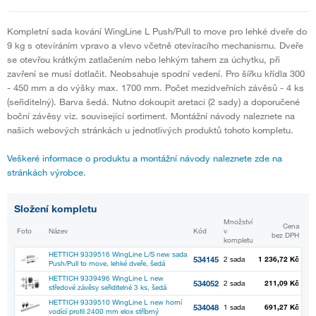
Kompletní sada kování WingLine L Push/Pull to move pro lehké dveře do
9 kg s otevíráním vpravo a vlevo včetně otevíracího mechanismu. Dveře
se otevřou krátkým zatlačením nebo lehkým tahem za úchytku, při
zavření se musí dotlačit. Neobsahuje spodní vedení. Pro šířku křídla 300
- 450 mm a do výšky max. 1700 mm. Počet mezidveřních závěsů - 4 ks
(seřiditelný). Barva šedá. Nutno dokoupit aretaci (2 sady) a doporučené
boční závěsy viz. související sortiment. Montážní návody naleznete na
našich webových stránkách u jednotlivých produktů tohoto kompletu.
Veškeré informace o produktu a montážní návody naleznete zde na
stránkách výrobce.
Složení kompletu
Množství
Cena
Foto
Název
Kód
v
bez DPH
kompletu
HETTICH 9339516 WingLine L/S new sada
534145
2 sada
1 236,72 Kč
Push/Pull to move, lehké dveře, šedá
HETTICH 9339496 WingLine L new
534052
2 sada
211,09 Kč
středové závěsy seřiditelné 3 ks, šedá
HETTICH 9339510 WingLine L new horní
534048
1 sada
691,27 Kč
vodící profil 2400 mm elox stříbrný