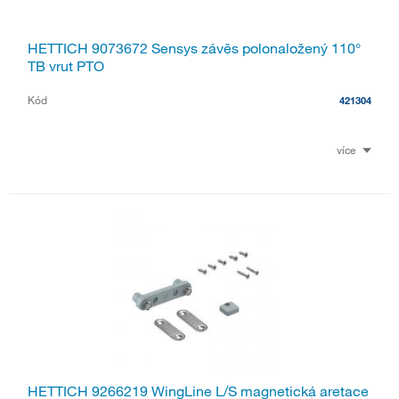
HETTICH 9073672 Sensys závěs polonaložený 110°
TB vrut PTO
Kód
421304
více
HETTICH 9266219 WingLine L/S magnetická aretace