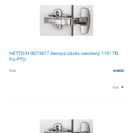
HETTICH 9073677 Sensys závěs naložený 110° TB
Fix PTO
Kód
416652
více