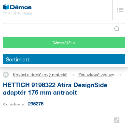
Démos24Plus
Sortiment
Kování a doplňkový materiál
Zásuvkové výsuvy
S
HETTICH 9196322 Atira DesignSide
adaptér 176 mm antracit
295275
Kód sortimentu