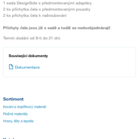
1 sada DesignSide s předmontovanými adaptéry
2 ks příchytka čela s předmontovanými pouzdry
2 ks příchytka čela k našroubování
Příchyty čela jsou již s sadě a tudíž se nedoobjednávají!
Termín dodání od 8-ti do 21 dní.
Související dokumenty
Dokumentace
Sortiment
Kování a doplňkový materiál
Plošné materiály
Hrany, lišty a lepidla