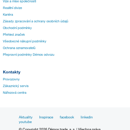
Vize a mise společnosti
Realitní divize
Kariéra
Zásady zpracování a ochrany osobních údajů
Obchodní podmínky
Přehled značek
Všeobecné nákupní podmínky
Ochrana oznamovatelů
Přepravní podmínky Démos odvozu
Kontakty
Provozovny
Zákaznický servis
Nářezová centra
Aktuality
Inspirace
facebook
linkedin
youtube
© Copyright 2026 Démos trade, a. s. | Všechna práva