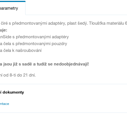
parametry
 čiré s předmontovanými adaptéry, plast šedý. Tloušťka materiálu
uje:
gnSide s předmontovanými adaptéry
tka čela s předmontovanými pouzdry
ka čela k našroubování
a jsou již s sadě a tudíž se nedoobjednávají!
í od 8-ti do 21 dní.
cí dokumenty
ntace