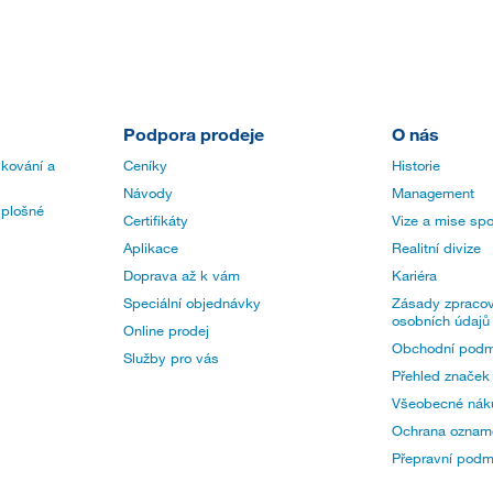
Podpora prodeje
O nás
 kování a
Ceníky
Historie
Návody
Management
 plošné
Certifikáty
Vize a mise spo
Aplikace
Realitní divize
Doprava až k vám
Kariéra
Speciální objednávky
Zásady zpracov
osobních údajů
Online prodej
Obchodní podm
Služby pro vás
Přehled značek
Všeobecné nák
Ochrana oznam
Přepravní pod