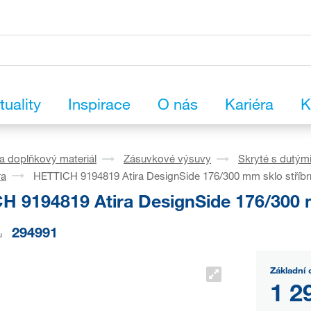
tuality
Inspirace
O nás
Kariéra
K
a doplňkový materiál
Zásuvkové výsuvy
Skryté s dutým
ra
HETTICH 9194819 Atira DesignSide 176/300 mm sklo stříbr
H 9194819 Atira DesignSide 176/300 
294991
u
Základní 
1 2