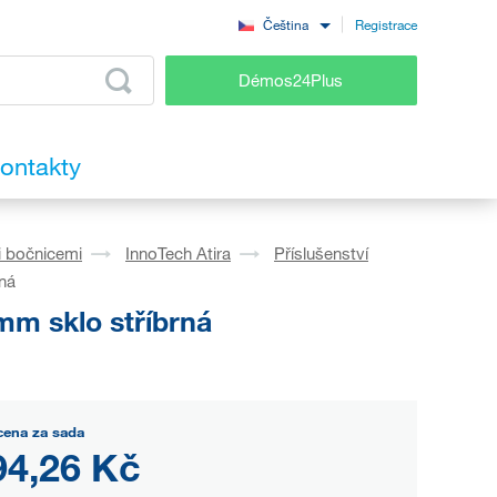
Registrace
Čeština
Démos24Plus
ontakty
i bočnicemi
InnoTech Atira
Příslušenství
ná
mm sklo stříbrná
cena za sada
94,26 Kč