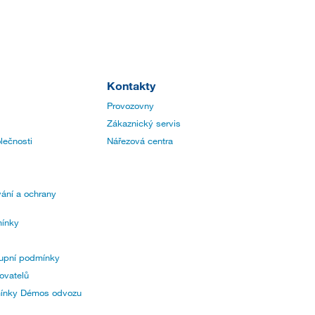
Kontakty
Provozovny
Zákaznický servis
lečnosti
Nářezová centra
ání a ochrany
ínky
upní podmínky
ovatelů
mínky Démos odvozu