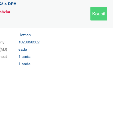
Kč
s DPH
návku
Koupit
Hettich
iny
1020050502
(MJ)
sada
nost
1 sada
1 sada