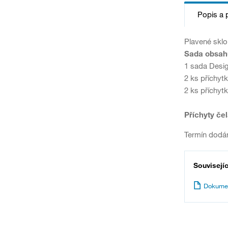
Popis a 
Plavené sklo
Sada obsah
1 sada Desi
2 ks příchy
2 ks příchyt
Příchyty čel
Termín dodán
Souvisejí
Dokume