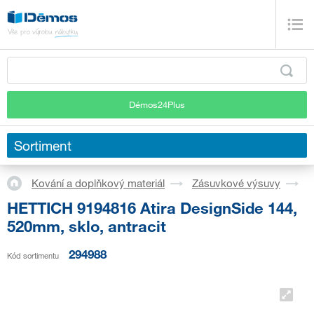
Démos24Plus
Sortiment
Kování a doplňkový materiál
Zásuvkové výsuvy
S
HETTICH 9194816 Atira DesignSide 144,
520mm, sklo, antracit
294988
Kód sortimentu