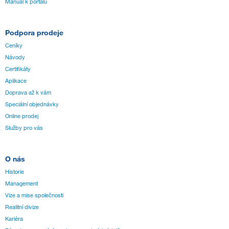
Manuál k portálu
Podpora prodeje
Ceníky
Návody
Certifikáty
Aplikace
Doprava až k vám
Speciální objednávky
Online prodej
Služby pro vás
O nás
Historie
Management
Vize a mise společnosti
Realitní divize
Kariéra