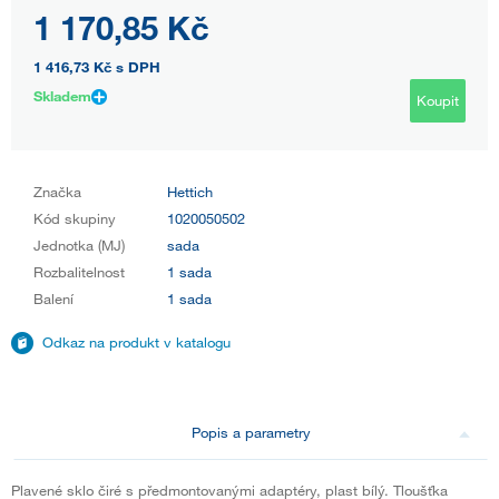
1 170,85 Kč
1 416,73 Kč
s DPH
Skladem
Koupit
Značka
Hettich
Kód skupiny
1020050502
Jednotka (MJ)
sada
Rozbalitelnost
1 sada
Balení
1 sada
Odkaz na produkt v katalogu
Popis a parametry
Plavené sklo čiré s předmontovanými adaptéry, plast bílý. Tloušťka