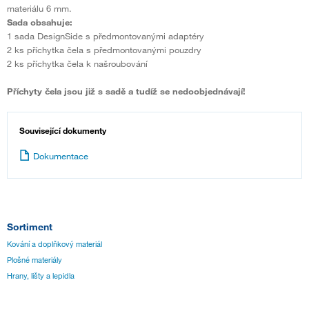
materiálu 6 mm.
Sada obsahuje:
1 sada DesignSide s předmontovanými adaptéry
2 ks příchytka čela s předmontovanými pouzdry
2 ks příchytka čela k našroubování
Příchyty čela jsou již s sadě a tudíž se nedoobjednávají!
Související dokumenty
Dokumentace
Sortiment
Kování a doplňkový materiál
Plošné materiály
Hrany, lišty a lepidla