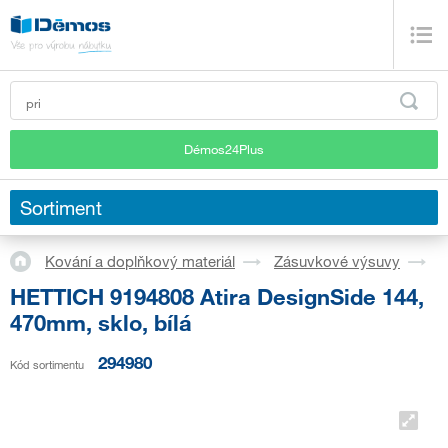
Démos24Plus
Sortiment
Kování a doplňkový materiál
Zásuvkové výsuvy
S
HETTICH 9194808 Atira DesignSide 144,
470mm, sklo, bílá
294980
Kód sortimentu