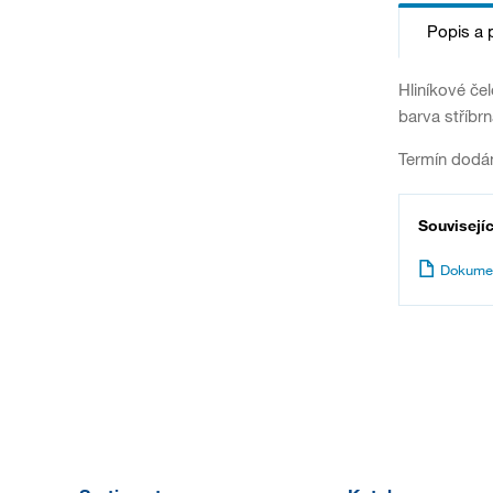
Popis a 
Hliníkové če
barva stříbrn
Termín dodán
Souvisejí
Dokume