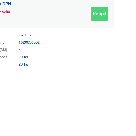
s DPH
návku
Koupit
Hettich
iny
1020050502
(MJ)
ks
nost
20 ks
20 ks