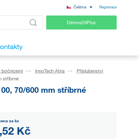
Registrace
Čeština
Démos24Plus
ontakty
i bočnicemi
InnoTech Atira
Příslušenství
 stříbrné
100, 70/600 mm stříbrné
cena za ks
,52 Kč