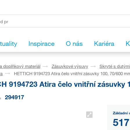
tuality
Inspirace
O nás
Kariéra
K
a doplňkový materiál
Zásuvkové výsuvy
Skryté s dutým
ra
HETTICH 9194723 Atira čelo vnitřní zásuvky 100, 70/600 mm
H 9194723 Atira čelo vnitřní zásuvky 
294917
u
Základní 
517