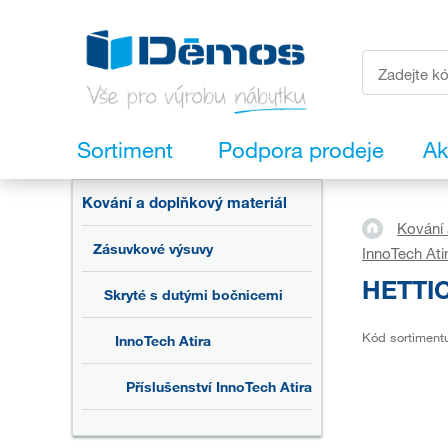
Sortiment
Podpora prodeje
Ak
Kování a doplňkový materiál
Kování 
Zásuvkové výsuvy
InnoTech Ati
HETTIC
Skryté s dutými bočnicemi
Kód sortiment
InnoTech Atira
Příslušenství InnoTech Atira