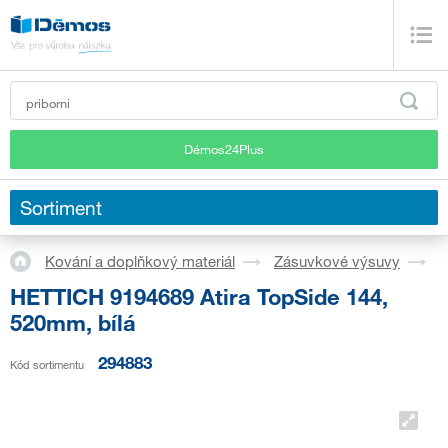
Démos24Plus
Sortiment
Kování a doplňkový materiál
Zásuvkové výsuvy
S
HETTICH 9194689 Atira TopSide 144,
520mm, bílá
294883
Kód sortimentu