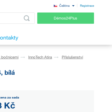
Registrace
Čeština
Démos24Plus
ontakty
i bočnicemi
InnoTech Atira
Příslušenství
 bílá
cena za sada
3 Kč