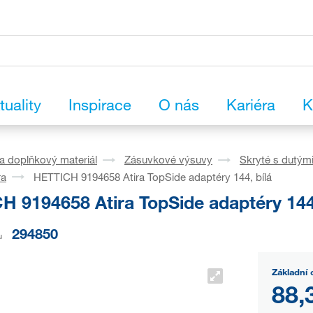
tuality
Inspirace
O nás
Kariéra
K
a doplňkový materiál
Zásuvkové výsuvy
Skryté s dutým
ra
HETTICH 9194658 Atira TopSide adaptéry 144, bílá
H 9194658 Atira TopSide adaptéry 144,
294850
u
Základní 
88,