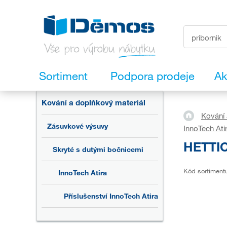
Sortiment
Podpora prodeje
Ak
Kování a doplňkový materiál
Kování 
Zásuvkové výsuvy
InnoTech Ati
HETTIC
Skryté s dutými bočnicemi
Kód sortiment
InnoTech Atira
Příslušenství InnoTech Atira