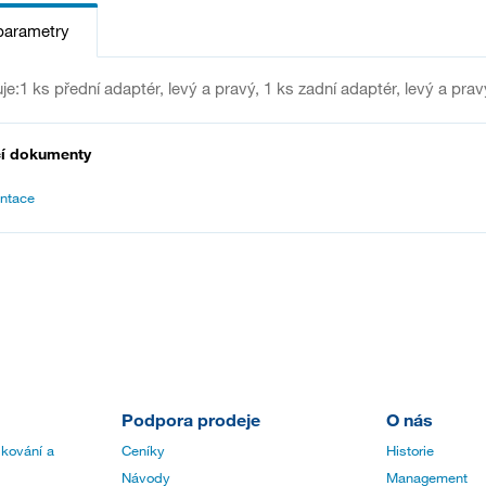
parametry
:1 ks přední adaptér, levý a pravý, 1 ks zadní adaptér, levý a pravý.
cí dokumenty
ntace
Podpora prodeje
O nás
 kování a
Ceníky
Historie
Návody
Management