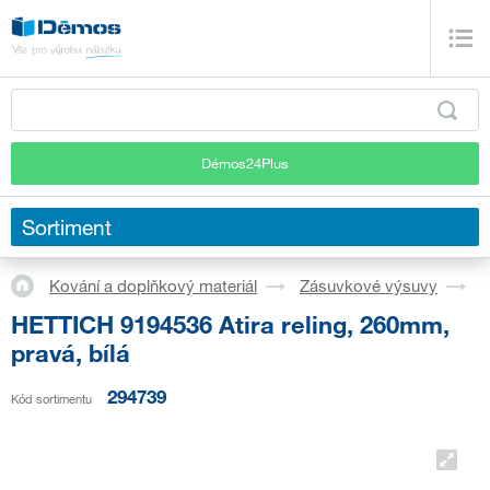
Démos24Plus
Sortiment
Kování a doplňkový materiál
Zásuvkové výsuvy
S
HETTICH 9194536 Atira reling, 260mm,
pravá, bílá
294739
Kód sortimentu