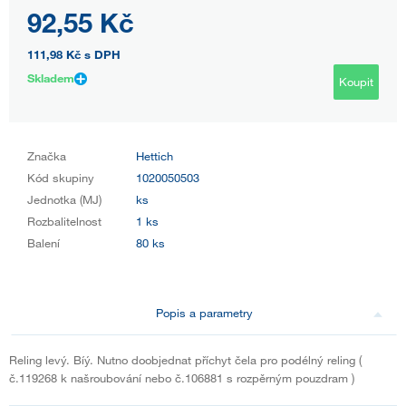
92,55 Kč
111,98 Kč
s DPH
Skladem
Koupit
Značka
Hettich
Kód skupiny
1020050503
Jednotka (MJ)
ks
Rozbalitelnost
1 ks
Balení
80 ks
Popis a parametry
Reling levý. Bíý. Nutno doobjednat příchyt čela pro podélný reling (
č.119268 k našroubování nebo č.106881 s rozpěrným pouzdram )