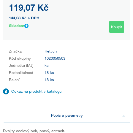
119,07 Kč
144,08 Kč
s DPH
Skladem
Koupit
Značka
Hettich
Kód skupiny
1020050503
Jednotka (MJ)
ks
Rozbalitelnost
18 ks
Balení
18 ks
Odkaz na produkt v katalogu
Popis a parametry
Dvojitý ocelový bok, pravý, antracit.