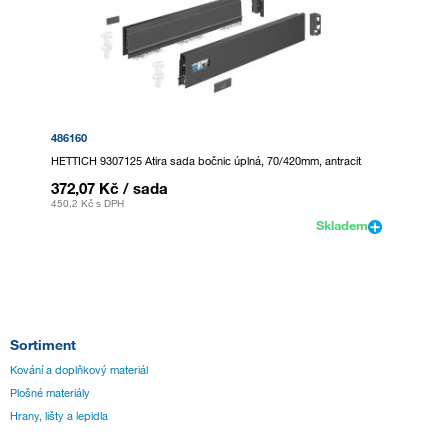
486160
HETTICH 9307125 Atira sada bočnic úplná, 70/420mm, antracit
372,07 Kč
/ sada
450,2 Kč
s DPH
Skladem
Sortiment
Kování a doplňkový materiál
Plošné materiály
Hrany, lišty a lepidla