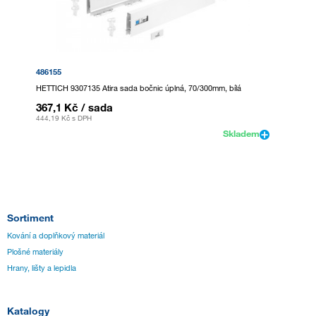
486155
HETTICH 9307135 Atira sada bočnic úplná, 70/300mm, bílá
367,1 Kč
/ sada
444,19 Kč
s DPH
Skladem
Sortiment
Kování a doplňkový materiál
Plošné materiály
Hrany, lišty a lepidla
Katalogy