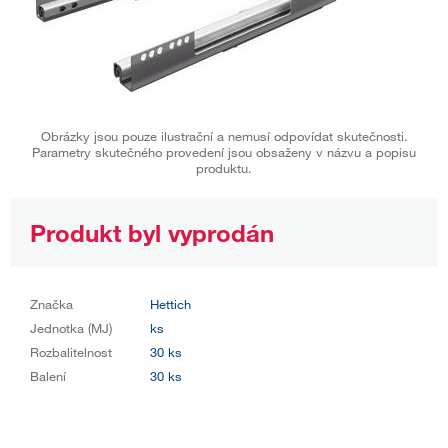
Obrázky jsou pouze ilustrační a nemusí odpovídat skutečnosti.
Parametry skutečného provedení jsou obsaženy v názvu a popisu
produktu.
Produkt byl vyprodán
Značka
Hettich
Jednotka (MJ)
ks
Rozbalitelnost
30 ks
Balení
30 ks