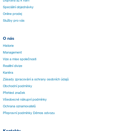
Doprava až k vám
Speciální objednávky
Online prodej
Služby pro vás
O nás
Historie
Management
Vize a mise společnosti
Realitní divize
Kariéra
Zásady zpracování a ochrany osobních údajů
Obchodní podmínky
Přehled značek
Všeobecné nákupní podmínky
Ochrana oznamovatelů
Přepravní podmínky Démos odvozu
Kontakty