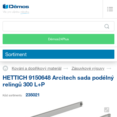
Démos24Plus
Sortiment
Kování a doplňkový materiál
Zásuvkové výsuvy
S
HETTICH 9150648 Arcitech sada podélný
relingů 300 L+P
235021
Kód sortimentu