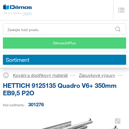
Démos24Plus
Sortiment
Kování a doplňkový materiál
Zásuvkové výsuvy
S
HETTICH 9125135 Quadro V6+ 350mm
EB9,5 P2O
301276
Kód sortimentu