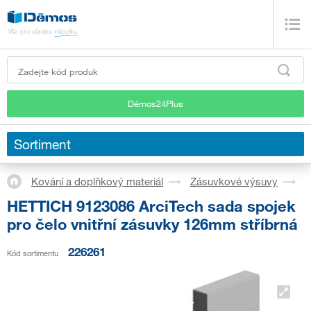
Démos24Plus
Sortiment
Kování a doplňkový materiál
Zásuvkové výsuvy
S
HETTICH 9123086 ArciTech sada spojek
pro čelo vnitřní zásuvky 126mm stříbrná
226261
Kód sortimentu