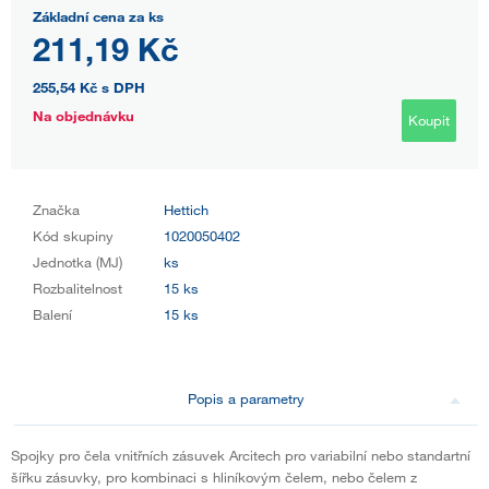
Základní cena za ks
211,19 Kč
255,54 Kč
s DPH
Na objednávku
Koupit
Značka
Hettich
Kód skupiny
1020050402
Jednotka (MJ)
ks
Rozbalitelnost
15 ks
Balení
15 ks
Popis a parametry
Spojky pro čela vnitřních zásuvek Arcitech pro variabilní nebo standartní
šířku zásuvky, pro kombinaci s hliníkovým čelem, nebo čelem z