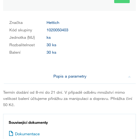
Značka
Hettich
Kód skupiny
1020050403
Jednotka (MJ)
ks
Rozbalitelnost
30 ks
Balení
30 ks
Popis a parametry
Termín dodání od 8-mi do 21 dní. V případě odběru množství mimo
velikost balení účtujeme přirážku za manipulaci a dopravu. Přirážka činí
50 Kč.
Související dokumenty
Dokumentace