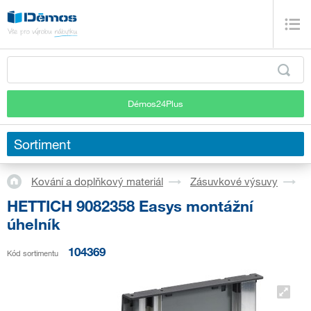
Démos24Plus
Sortiment
Kování a doplňkový materiál
Zásuvkové výsuvy
S
HETTICH 9082358 Easys montážní
úhelník
104369
Kód sortimentu