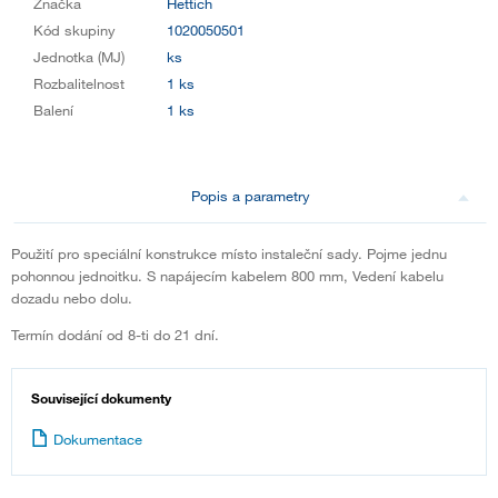
Značka
Hettich
Kód skupiny
1020050501
Jednotka (MJ)
ks
Rozbalitelnost
1 ks
Balení
1 ks
Popis a parametry
Použití pro speciální konstrukce místo instaleční sady. Pojme jednu
pohonnou jednoitku. S napájecím kabelem 800 mm, Vedení kabelu
dozadu nebo dolu.
Termín dodání od 8-ti do 21 dní.
Související dokumenty
Dokumentace