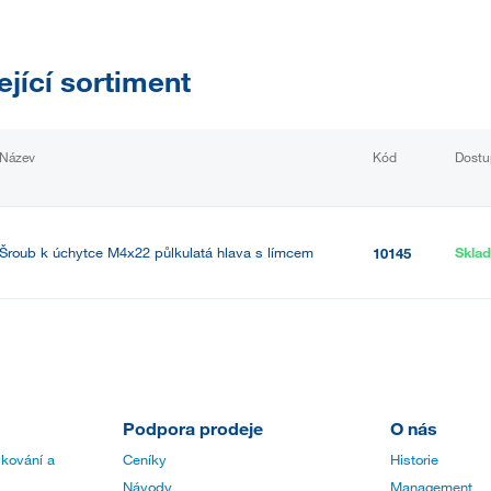
ející sortiment
Název
Kód
Dostu
Šroub k úchytce M4x22 půlkulatá hlava s límcem
Skla
10145
Podpora prodeje
O nás
 kování a
Ceníky
Historie
Návody
Management