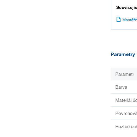
Souvisejí
Montážn
Parametry
Parametr
Barva
Materiál ú
Povrchová
Rozteč úc