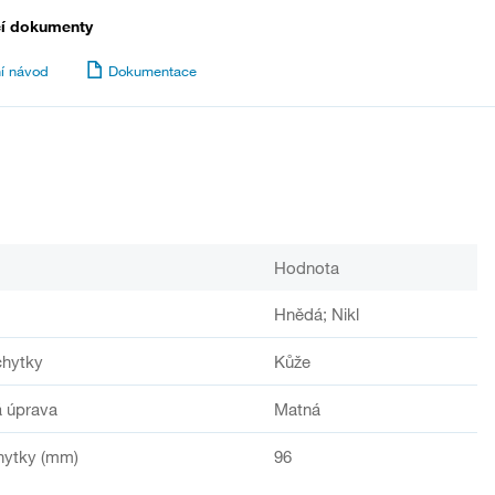
cí dokumenty
í návod
Dokumentace
Hodnota
Hnědá; Nikl
chytky
Kůže
 úprava
Matná
hytky (mm)
96