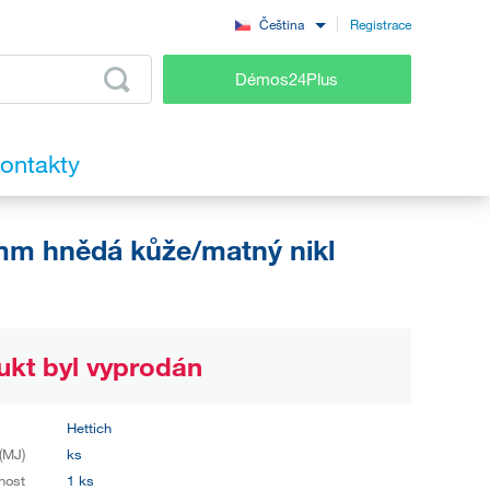
Registrace
Čeština
Démos24Plus
ontakty
m hnědá kůže/matný nikl
ukt byl vyprodán
Hettich
(MJ)
ks
nost
1 ks