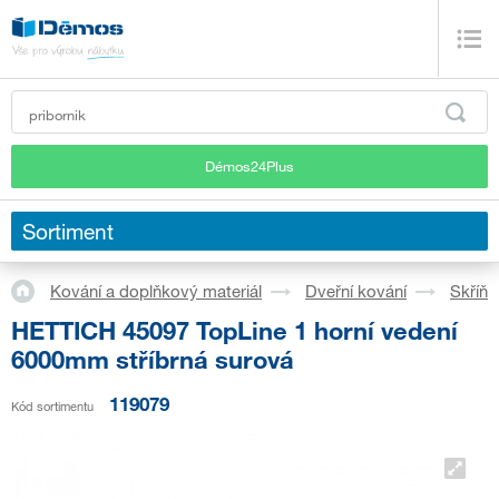
Démos24Plus
Sortiment
Kování a doplňkový materiál
Dveřní kování
Skříň
HETTICH 45097 TopLine 1 horní vedení
6000mm stříbrná surová
119079
Kód sortimentu