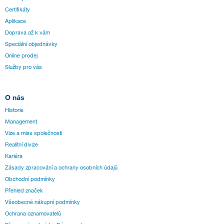
Certifikáty
Aplikace
Doprava až k vám
Speciální objednávky
Online prodej
Služby pro vás
O nás
Historie
Management
Vize a mise společnosti
Realitní divize
Kariéra
Zásady zpracování a ochrany osobních údajů
Obchodní podmínky
Přehled značek
Všeobecné nákupní podmínky
Ochrana oznamovatelů