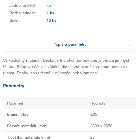
Jednotka (MJ)
ks
Rozbalitelnost
1 ks
Balení
16 ks
Popis a parametry
Velkoplošný materiál. Deska je třívrstvá, na povrchu je vrstva jemných
třísek.. Středová část, z větších třísek, zabezpečuje desce pevnost a
tuhost. Desky jsou určené k dýhování nebo laminaci.
Parametry
Parametr
Hodnota
Emisní třída
E05
Formát materiálu (mm)
2800 x 2070
Tloušťka materiálu (mm)
28