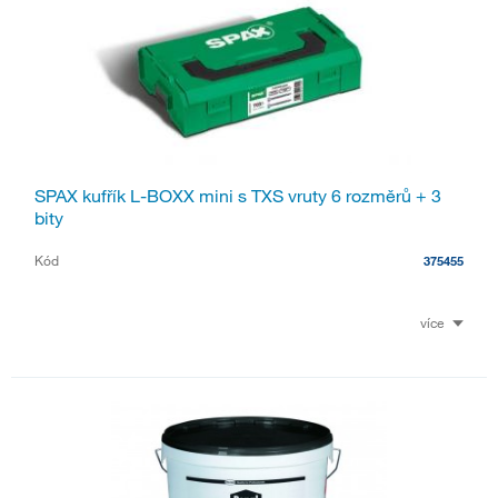
SPAX kufřík L-BOXX mini s TXS vruty 6 rozměrů + 3
bity
Kód
375455
více