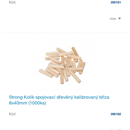
Kód
396181
více
Strong Kolík spojovací dřevěný kalibrovaný bříza
8x40mm (1000ks)
Kód
396182