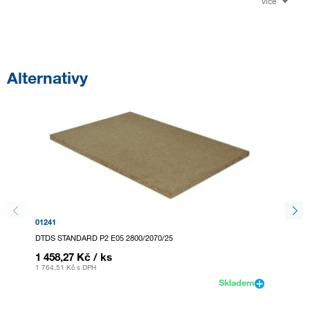
více
Alternativy
01241
154465
DTDS STANDARD P2 E05 2800/2070/25
DTDS S
1 458,27 Kč
/ ks
1 465
1 764,51 Kč
s DPH
1 772,8
Skladem