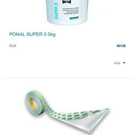
PONAL SUPER 3 5kg
Kód
40135
více