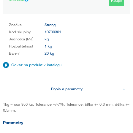
Koupit
Značka
Strong
Kód skupiny
10700301
Jednotka (MJ)
kg
Rozbalitelnost
1 kg
Balení
20 kg
Odkaz na produkt v katalogu
Popis a parametry
1kg = cca 950 ks. Tolerance +/-7%. Tolerance: šířka +- 0,3 mm, délka +-
0,5mm.
Parametry