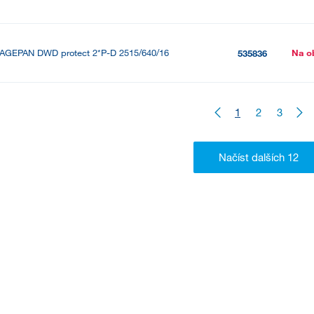
AGEPAN DWD protect 2*P-D 2515/640/16
Na o
535836
1
2
3