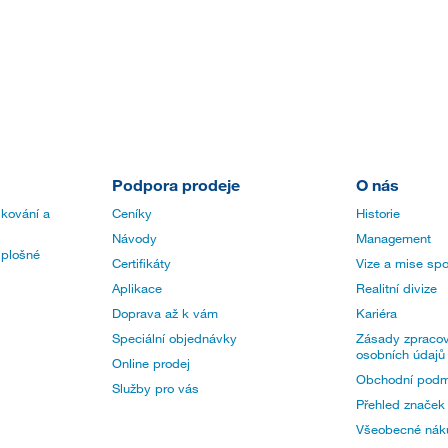
Podpora prodeje
O nás
 kování a
Ceníky
Historie
Návody
Management
 plošné
Certifikáty
Vize a mise spo
Aplikace
Realitní divize
Doprava až k vám
Kariéra
Speciální objednávky
Zásady zpracov
osobních údajů
Online prodej
Obchodní podm
Služby pro vás
Přehled značek
Všeobecné nák