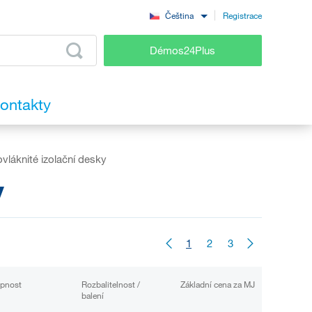
Registrace
Čeština
Démos24Plus
ontakty
vláknité izolační desky
y
1
2
3
pnost
Rozbalitelnost /
Základní cena za MJ
balení