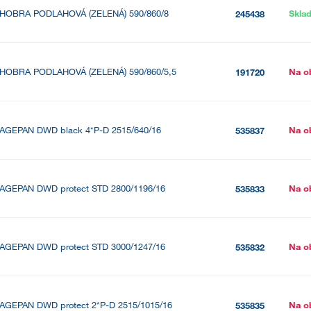
HOBRA PODLAHOVÁ (ZELENÁ) 590/860/8
Skla
245438
HOBRA PODLAHOVÁ (ZELENÁ) 590/860/5,5
Na o
191720
AGEPAN DWD black 4*P-D 2515/640/16
Na o
535837
AGEPAN DWD protect STD 2800/1196/16
Na o
535833
AGEPAN DWD protect STD 3000/1247/16
Na o
535832
AGEPAN DWD protect 2*P-D 2515/1015/16
Na o
535835