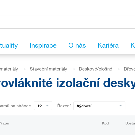
tuality
Inspirace
O nás
Kariéra
K
materiály
Stavební materiály
Deskové/plošné
Dřevo
ovláknité izolační desk
namů na stránce
Řazení
12
Výchozí
Název
Kód
Dostu