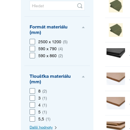
Formát materiálu
(mm)
2500 x 1200
(5)
590 x 790
(4)
590 x 860
(2)
Tloušťka materiálu
(mm)
8
(2)
3
(1)
4
(1)
5
(1)
5,5
(1)
Další hodnoty