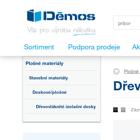
Sortiment
Podpora prodeje
Ak
Plošné materiály
Plošné 
Stavební materiály
Dřev
Deskové/plošné
Dřevovláknité izolační desky
Záz