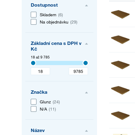
Dostupnost
Skladem
(6)
Na objednávku
(29)
Základní cena s DPH v
Kč
18 až 9 785
Značka
Glunz
(24)
N/A
(11)
Název