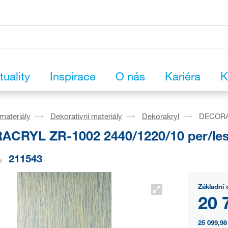
tuality
Inspirace
O nás
Kariéra
K
materiály
Dekorativní materiály
Dekorakryl
DECORAC
CRYL ZR-1002 2440/1220/10 per/le
211543
u
Základní 
20 
25 099,98