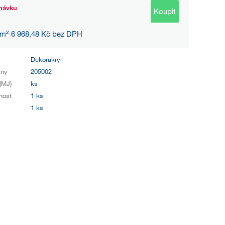
návku
Koupit
 m² 6 968,48 Kč bez DPH
Dekorakryl
iny
205002
(MJ)
ks
nost
1 ks
1 ks