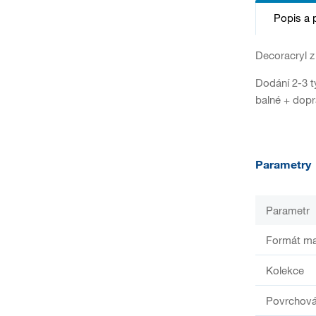
Popis a 
Decoracryl z
Dodání 2-3 t
balné + dop
Parametry
Parametr
Formát ma
Kolekce
Povrchová