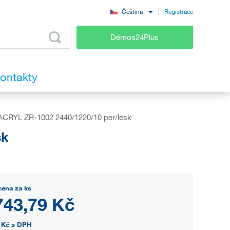
Registrace
Čeština
Démos24Plus
ontakty
RYL ZR-1002 2440/1220/10 per/lesk
sk
cena za ks
743,79 Kč
 Kč
s DPH