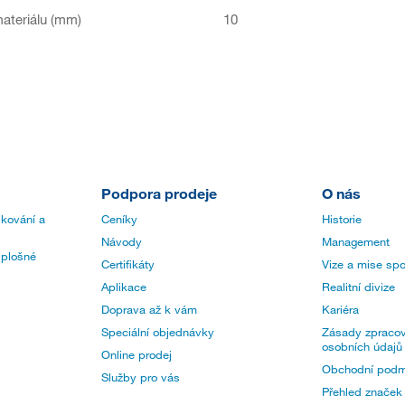
ateriálu (mm)
10
Podpora prodeje
O nás
 kování a
Ceníky
Historie
Návody
Management
 plošné
Certifikáty
Vize a mise spo
Aplikace
Realitní divize
Doprava až k vám
Kariéra
Speciální objednávky
Zásady zpracov
osobních údajů
Online prodej
Obchodní podm
Služby pro vás
Přehled značek