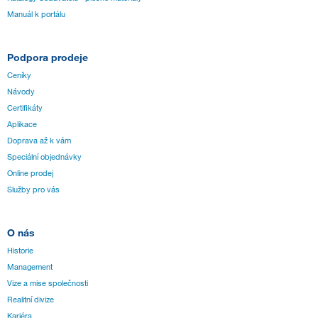
Manuál k portálu
Podpora prodeje
Ceníky
Návody
Certifikáty
Aplikace
Doprava až k vám
Speciální objednávky
Online prodej
Služby pro vás
O nás
Historie
Management
Vize a mise společnosti
Realitní divize
Kariéra