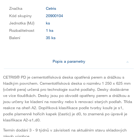
Značka
Cetris
Kód skupiny
20900104
Jednotka (MJ)
ks
Rozbalitelnost
1 ks
Balení
35 ks
Popis a parametry
CETRIS® PD je cementotřísková deska opatřená perem a drážkou s
hladkým povrchem. Cementotřísková deska o rozměru 1 250 x 625 mm
(včetně pera) určená pro technologie suché podlahy. Desky dodáváme
ve více tloušťkách. Desky jsou po obvodě opatřeny perem a drážkou a
jsou určeny ke kladení na nosníky nebo k renovaci starých podlah. Třída
reakce na oheň A2. Doplňková klasifikace podle tvorby kouře je s1,
podle plamenně hořícih kapek (častic) je d0, to znamená po úpravě je
klasifikace A2-s1,d0.
Termín dodání 3 - 9 týdnů v závislosti na aktuálním stavu skladových
zásob výrobce