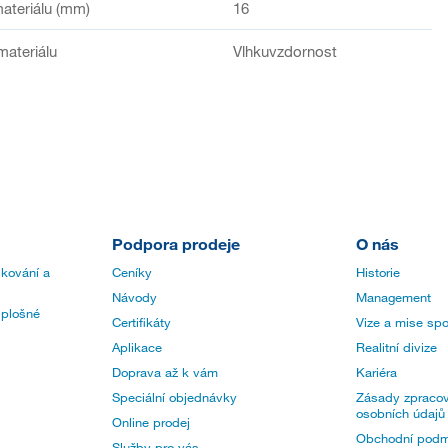
ateriálu (mm)
16
materiálu
Vlhkuvzdornost
Podpora prodeje
O nás
 kování a
Ceníky
Historie
Návody
Management
 plošné
Certifikáty
Vize a mise spo
Aplikace
Realitní divize
Doprava až k vám
Kariéra
Speciální objednávky
Zásady zpracov
osobních údajů
Online prodej
Obchodní podm
Služby pro vás