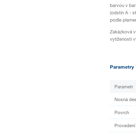
barvou v bar
(odstín A - s
podle plamen
Zakázková vý
vytíženosti 
Parametry
Parametr
Nosná de
Povrch
Provedení 