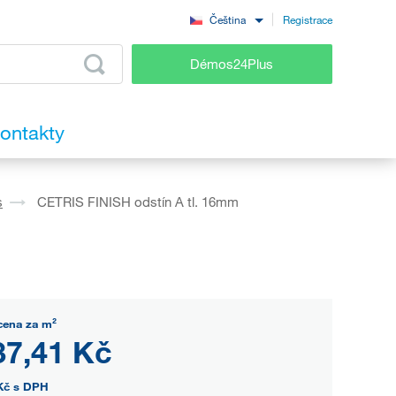
Registrace
Čeština
Démos24Plus
ontakty
s
CETRIS FINISH odstín A tl. 16mm
cena za m²
37,41 Kč
Kč
s DPH