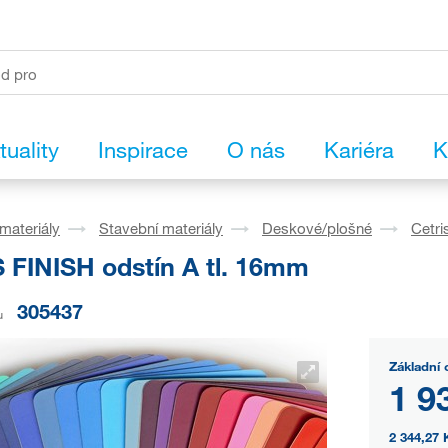
tuality
Inspirace
O nás
Kariéra
K
materiály
Stavební materiály
Deskové/plošné
Cetri
 FINISH odstín A tl. 16mm
305437
u
Základní 
1 9
2 344,27 