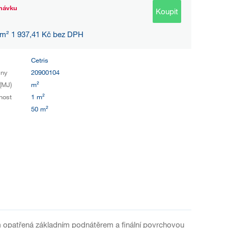
návku
Koupit
 m² 1 937,41 Kč bez DPH
Cetris
iny
20900104
(MJ)
m²
nost
1 m²
50 m²
 opatřená základním podnátěrem a finální povrchovou