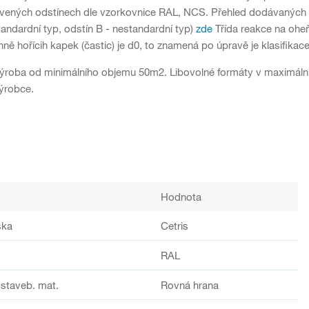
vených odstínech dle vzorkovnice RAL, NCS. Přehled dodávaných 
tandardní typ, odstín B - nestandardní typ)
zde
Třída reakce na oheň
ně hořícih kapek (častic) je d0, to znamená po úpravě je klasifikac
roba od minimálního objemu 50m2. Libovolné formáty v maximální 
výrobce.
Hodnota
ska
Cetris
RAL
staveb. mat.
Rovná hrana