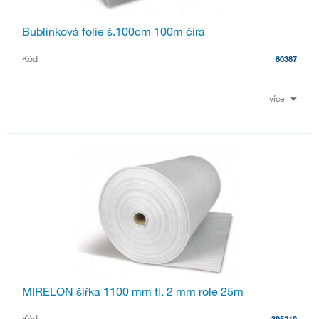
Bublinková folie š.100cm 100m čirá
Kód
80387
více
MIRELON šířka 1100 mm tl. 2 mm role 25m
Kód
395219