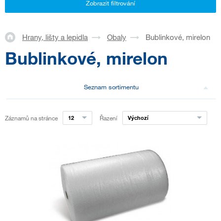
Zobrazit filtrování
Hrany, lišty a lepidla
Obaly
Bublinkové, mirelon
Bublinkové, mirelon
Seznam sortimentu
Záznamů na stránce
12
Řazení
Výchozí