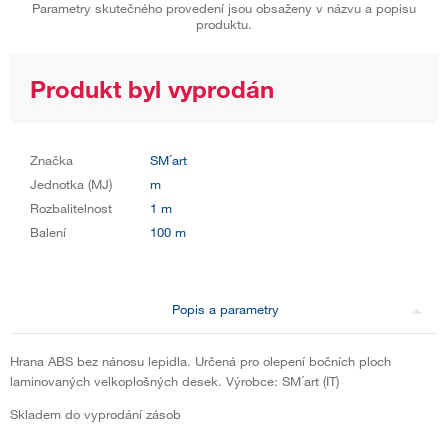
Parametry skutečného provedení jsou obsaženy v názvu a popisu
produktu.
Produkt byl vyprodán
Značka
SM´art
Jednotka (MJ)
m
Rozbalitelnost
1 m
Balení
100 m
Popis a parametry
Hrana ABS bez nánosu lepidla. Určená pro olepení bočních ploch
laminovaných velkoplošných desek. Výrobce: SM´art (IT)
Skladem do vyprodání zásob