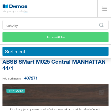
Démos24Plus
Sortiment
ABSB SMart M025 Central MANHATTAN
44/1
407271
Kód sortimentu
VÝPRODEJ
Obrázky jsou pouze ilustrační a nemusí odpovídat skutečnosti.