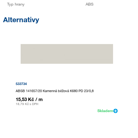
Typ hrany
ABS
Alternativy
533734
ABSB 141657/20 Kamenná béžová K680 PD 23/0,8
15,53 Kč
/ m
18,79 Kč
s DPH
Skladem