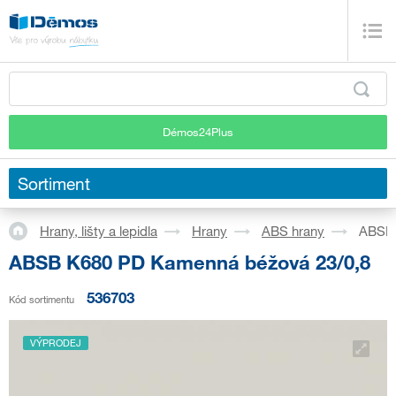
Démos24Plus
Sortiment
Hrany, lišty a lepidla
Hrany
ABS hrany
ABSB 
ABSB K680 PD Kamenná béžová 23/0,8
536703
Kód sortimentu
VÝPRODEJ