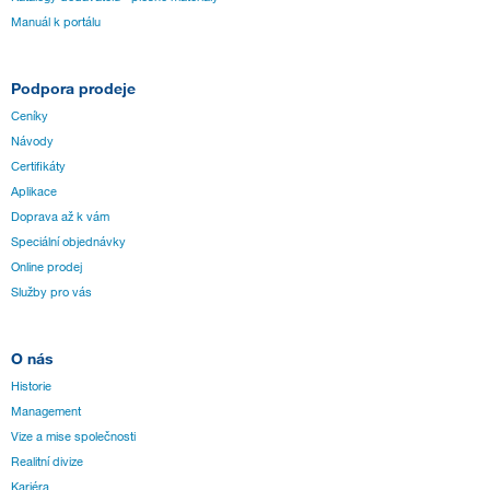
Manuál k portálu
Podpora prodeje
Ceníky
Návody
Certifikáty
Aplikace
Doprava až k vám
Speciální objednávky
Online prodej
Služby pro vás
O nás
Historie
Management
Vize a mise společnosti
Realitní divize
Kariéra