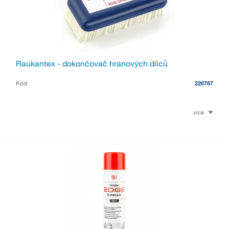
Raukantex - dokončovač hranových dílců
Kód
220787
více