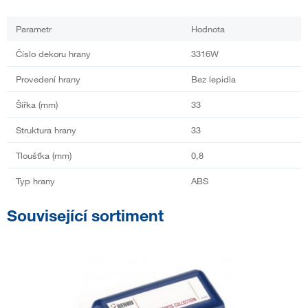
Parametr
Hodnota
Číslo dekoru hrany
3316W
Provedení hrany
Bez lepidla
Šířka (mm)
33
Struktura hrany
33
Tloušťka (mm)
0,8
Typ hrany
ABS
Související sortiment