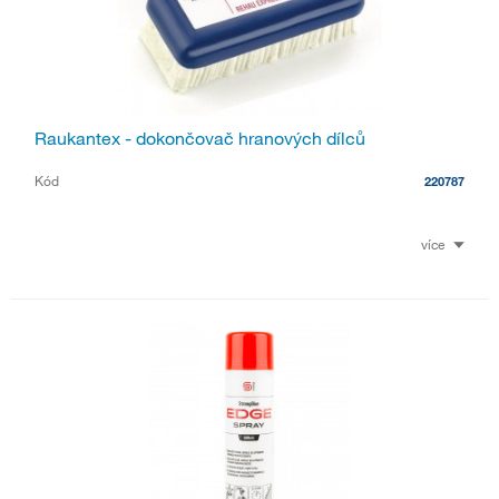
Raukantex - dokončovač hranových dílců
Kód
220787
více