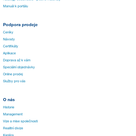
Manuál k portálu
Podpora prodeje
Ceníky
Návody
Certifikáty
Aplikace
Doprava až k vám
Speciální objednávky
Online prodej
Služby pro vás
O nás
Historie
Management
Vize a mise společnosti
Realitní divize
Kariéra