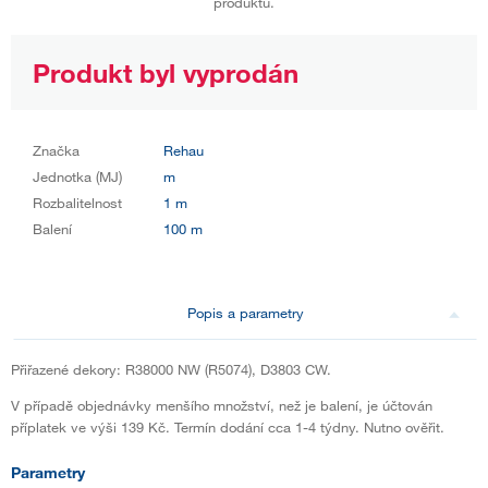
produktu.
Produkt byl vyprodán
Značka
Rehau
Jednotka (MJ)
m
Rozbalitelnost
1 m
Balení
100 m
Popis a parametry
Přiřazené dekory: R38000 NW (R5074), D3803 CW.
V případě objednávky menšího množství, než je balení, je účtován
příplatek ve výši 139 Kč. Termín dodání cca 1-4 týdny. Nutno ověřit.
Parametry