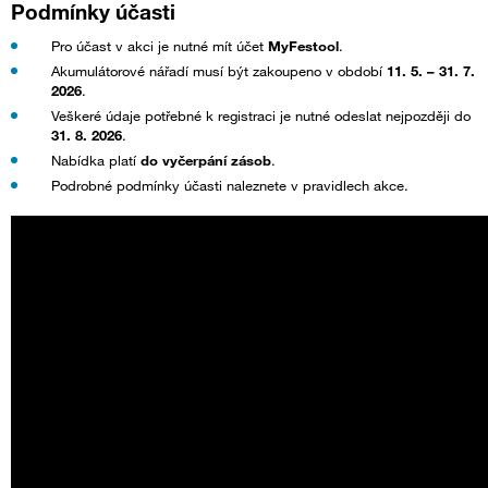
Podmínky účasti
Pro účast v akci je nutné mít účet
MyFestool
.
Akumulátorové nářadí musí být zakoupeno v období
11. 5. – 31. 7.
2026
.
Veškeré údaje potřebné k registraci je nutné odeslat nejpozději do
31. 8. 2026
.
Nabídka platí
do vyčerpání zásob
.
Podrobné podmínky účasti naleznete v pravidlech akce.