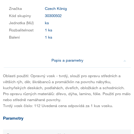
Značka
Czech König
Kód skupiny
30300502
Jednotka (MJ)
ks
Rozbalitelnost
1 ks
Balení
1 ks
Popis a parametry
Oblasti použití: Opravný vosk - tvrdý, slouží pro opravu středních a
větších rýh, děr, škrábanců a promáčklin na povrchu nábytku,
kuchyňských deskách, podlahách, dveřích, obložkách a schodnicích.
Pro opravu různých materiálů: dřevo, dýha, lamino, fólie. Použití pro málo
nebo středně namáhané povrchy.
Tvrdý vosk číslo: 112 Uvedená cena odpovídá za 1 kus vosku.
Parametry