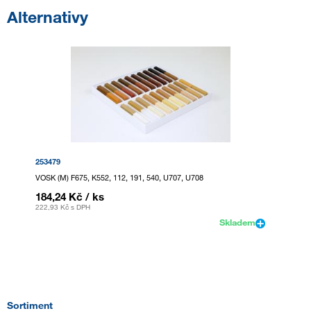
Alternativy
253479
VOSK (M) F675, K552, 112, 191, 540, U707, U708
184,24 Kč
/ ks
222,93 Kč
s DPH
Skladem
Sortiment