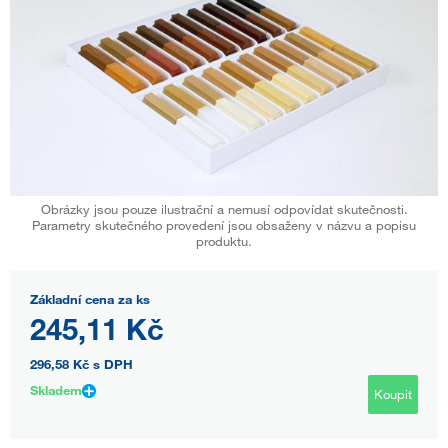
Obrázky jsou pouze ilustrační a nemusí odpovídat skutečnosti.
Parametry skutečného provedení jsou obsaženy v názvu a popisu
produktu.
Základní cena za ks
245,11 Kč
296,58 Kč
s DPH
Skladem
Koupit