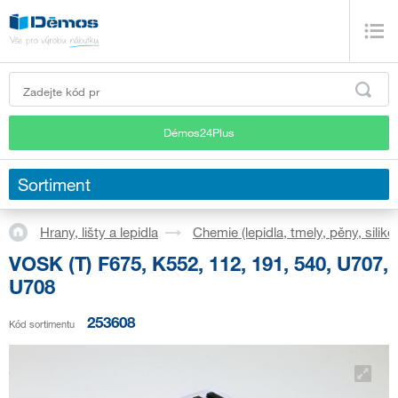
Démos24Plus
Sortiment
Hrany, lišty a lepidla
Chemie (lepidla, tmely, pěny, siliko
VOSK (T) F675, K552, 112, 191, 540, U707,
U708
253608
Kód sortimentu