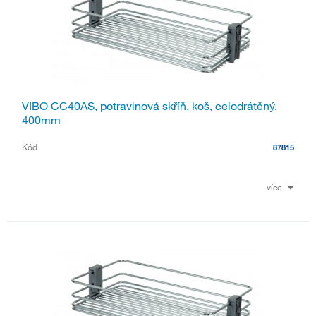
VIBO CC40AS, potravinová skříň, koš, celodrátěný,
400mm
Kód
87815
více