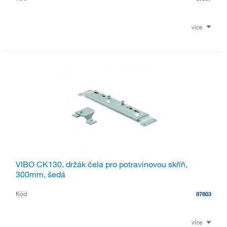
více
VIBO CK130, držák čela pro potravinovou skříň,
300mm, šedá
Kód
87803
více