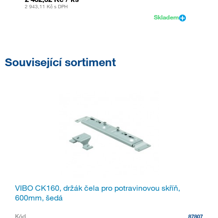
2 943,11 Kč
s DPH
Skladem
Související sortiment
VIBO CK160, držák čela pro potravinovou skříň,
600mm, šedá
Kód
87807