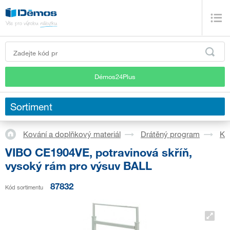
Démos24Plus
Sortiment
Kování a doplňkový materiál
Drátěný program
Ku
VIBO CE1904VE, potravinová skříň,
vysoký rám pro výsuv BALL
87832
Kód sortimentu