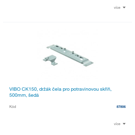
více
VIBO CK150, držák čela pro potravinovou skříň,
500mm, šedá
Kód
87806
více