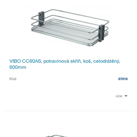
VIBO CC60AS, potravinová skříň, koš, celodrátěný,
600mm
Kód
87818
více