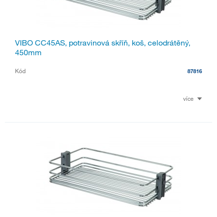
VIBO CC45AS, potravinová skříň, koš, celodrátěný,
450mm
Kód
87816
více