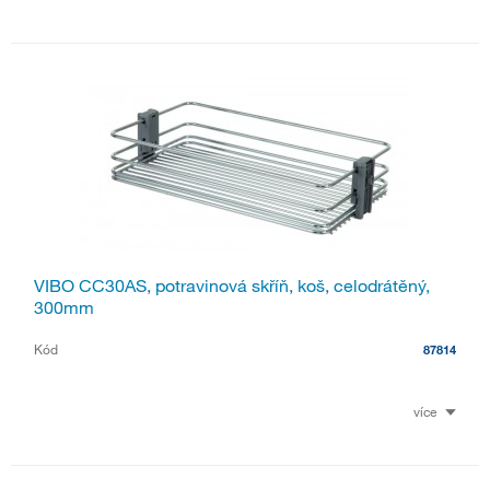
VIBO CC30AS, potravinová skříň, koš, celodrátěný,
300mm
Kód
87814
více