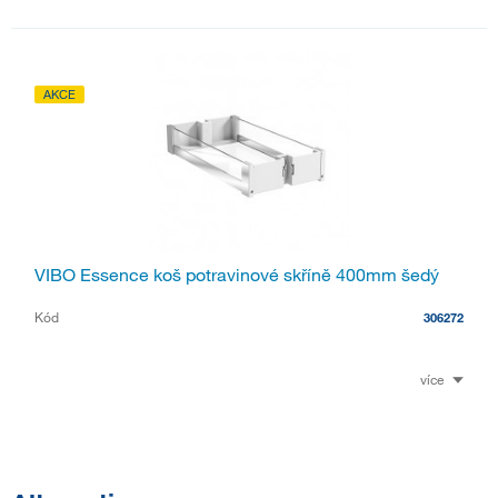
AKCE
VIBO Essence koš potravinové skříně 400mm šedý
Kód
306272
více