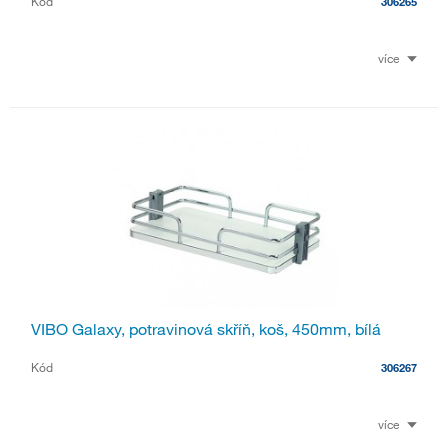
Kód
306265
více
VIBO Galaxy, potravinová skříň, koš, 450mm, bílá
Kód
306267
více