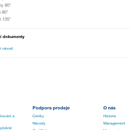
ohy 90°
h 90°
oh 135°
cí dokumenty
í návod
Podpora prodeje
O nás
 kování a
Ceníky
Historie
Návody
Management
 plošné