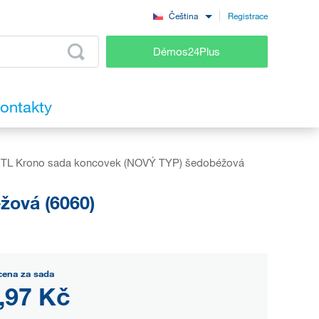
Registrace
Čeština
Démos24Plus
ontakty
TL Krono sada koncovek (NOVÝ TYP) šedobéžová
žová (6060)
cena za sada
,97 Kč