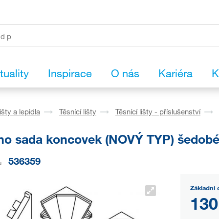
tuality
Inspirace
O nás
Kariéra
K
išty a lepidla
Těsnící lišty
Těsnící lišty - příslušenství
no sada koncovek (NOVÝ TYP) šedobé
536359
u
Základní 
130