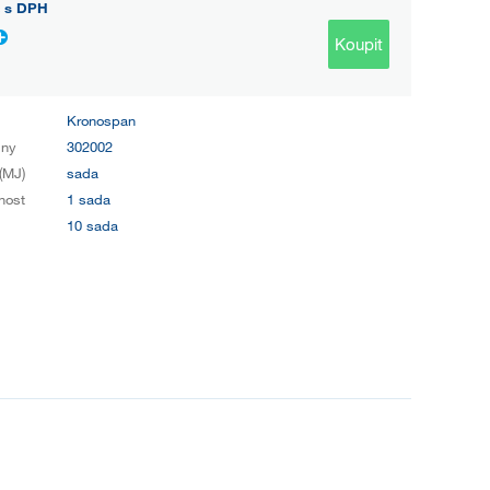
s DPH
Koupit
Kronospan
iny
302002
(MJ)
sada
nost
1 sada
10 sada