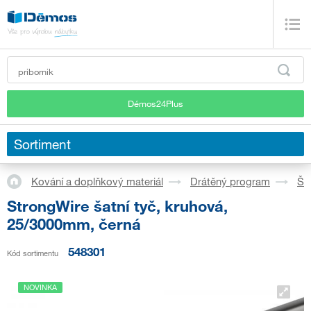
Démos24Plus
Sortiment
Kování a doplňkový materiál
Drátěný program
Ša
StrongWire šatní tyč, kruhová,
25/3000mm, černá
548301
Kód sortimentu
NOVINKA