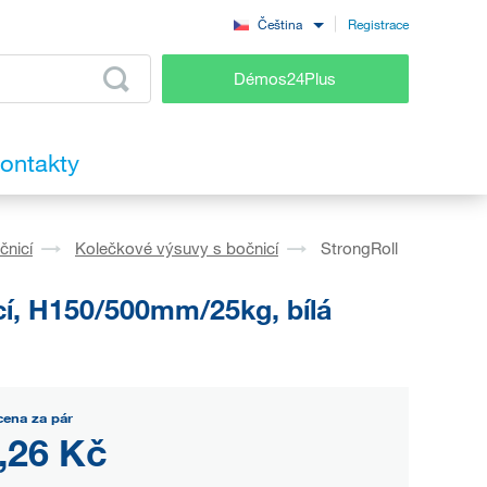
Registrace
Čeština
Démos24Plus
ontakty
čnicí
Kolečkové výsuvy s bočnicí
StrongRoll
cí, H150/500mm/25kg, bílá
cena za pár
,26 Kč