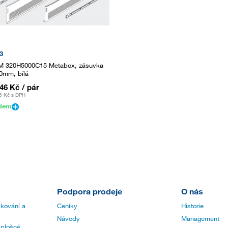
3
 320H5000C15 Metabox, zásuvka
0mm, bílá
,46 Kč
/ pár
6 Kč
s DPH
adem
Podpora prodeje
O nás
 kování a
Ceníky
Historie
Návody
Management
 plošné