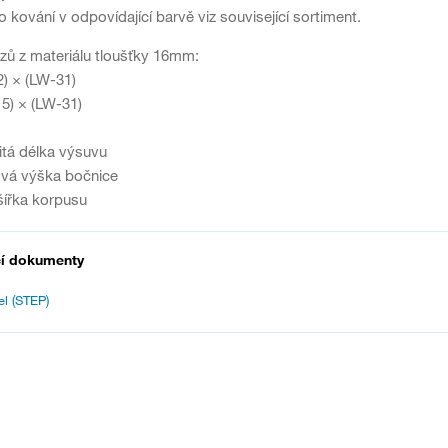
o kování v odpovídající barvě viz související sortiment.
zů z materiálu tloušťky 16mm:
2) × (LW-31)
15) × (LW-31)
tá délka výsuvu
vá výška bočnice
šířka korpusu
cí dokumenty
l (STEP)