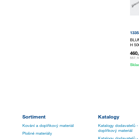
1335
BLUM
H 50
460
557,1
Skl
Sortiment
Katalogy
Kování a doplňkový materiál
Katalogy dodavatelů -
doplňkový materiál
Plošné materiály
Katalogy dodavatelů -