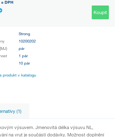
s DPH
Koupit
Strong
iny
10200202
(MJ)
pár
nost
1 pár
10 pár
 produkt v katalogu
ernativy (1)
čkovým výsuvem. Jmenovitá délka výsuvu NL,
vání na vrut je součástí dodávky. Možnost doplnění