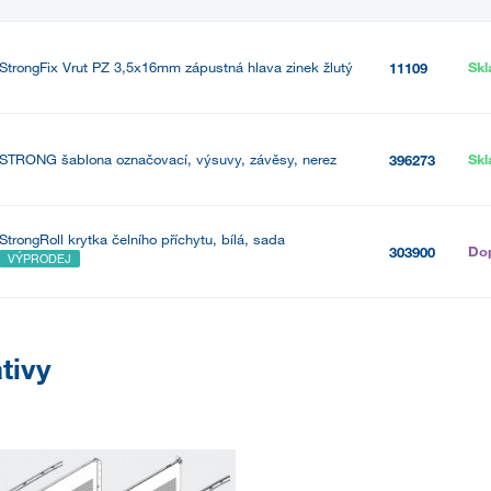
StrongFix Vrut PZ 3,5x16mm zápustná hlava zinek žlutý
Sk
11109
STRONG šablona označovací, výsuvy, závěsy, nerez
Sk
396273
StrongRoll krytka čelního příchytu, bílá, sada
Do
303900
VÝPRODEJ
tivy