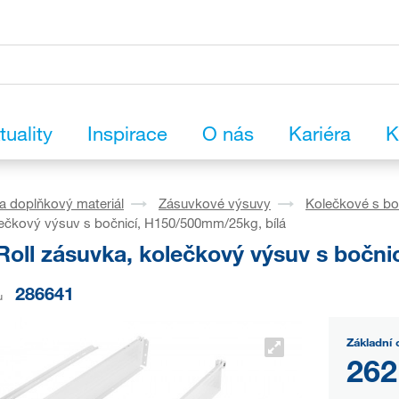
tuality
Inspirace
O nás
Kariéra
K
a doplňkový materiál
Zásuvkové výsuvy
Kolečkové s bo
ečkový výsuv s bočnicí, H150/500mm/25kg, bílá
Roll zásuvka, kolečkový výsuv s bočni
286641
u
Základní 
262