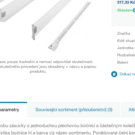
317,33 Kč
Skladem
Značka
Kód skup
Jednotka 
Rozbalitel
sou pouze ilustrační a nemusí odpovídat skutečnosti.
Balení
skutečného provedení jsou obsaženy v názvu a popisu
produktu.
Odkaz na
parametry
Související sortiment (příslušenství) (3)
Alt
robu zásuvky s jednoduchou plechovou bočnicí a částečným kole
ška bočnice H a barva viz název sortimentu. Poniklované čelní ko