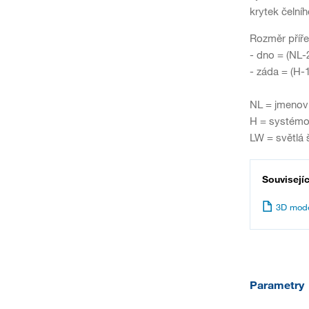
krytek čelníh
Rozměr příře
- dno = (NL-
- záda = (H-
NL = jmenovi
H = systémo
LW = světlá 
Souvisejí
3D mode
Parametry