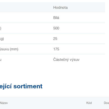
Hodnota
Bílá
)
500
kg)
25
výsuvu (mm)
175
u
Částečný výsuv
ející sortiment
Název
Kód
Dos