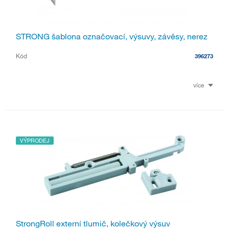
STRONG šablona označovací, výsuvy, závěsy, nerez
Kód
396273
více
VÝPRODEJ
StrongRoll externí tlumič, kolečkový výsuv