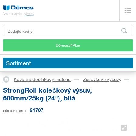
Démos24Plus
Sortiment
Kování a doplňkový materiál
Zásuvkové výsuvy
K
StrongRoll kolečkový výsuv,
600mm/25kg (24"), bílá
91707
Kód sortimentu