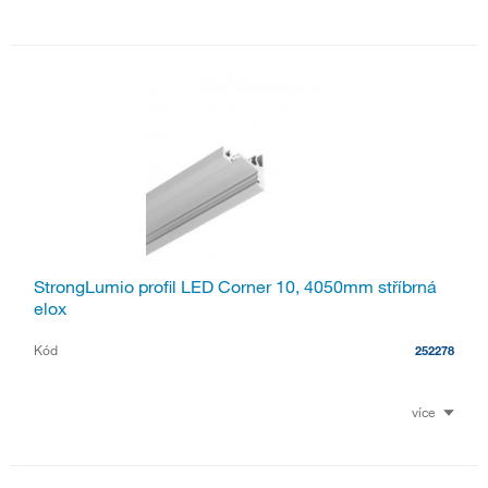
StrongLumio profil LED Corner 10, 4050mm stříbrná
elox
Kód
252278
více