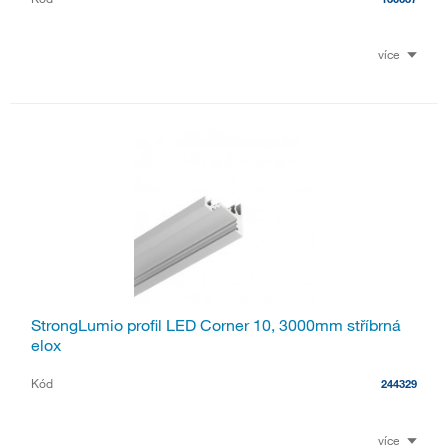
více
StrongLumio profil LED Corner 10, 3000mm stříbrná
elox
Kód
244329
více