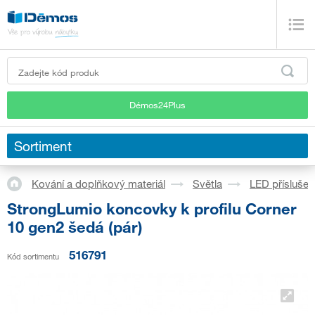
Démos24Plus
Sortiment
Kování a doplňkový materiál
Světla
LED příslušen
StrongLumio koncovky k profilu Corner
10 gen2 šedá (pár)
516791
Kód sortimentu