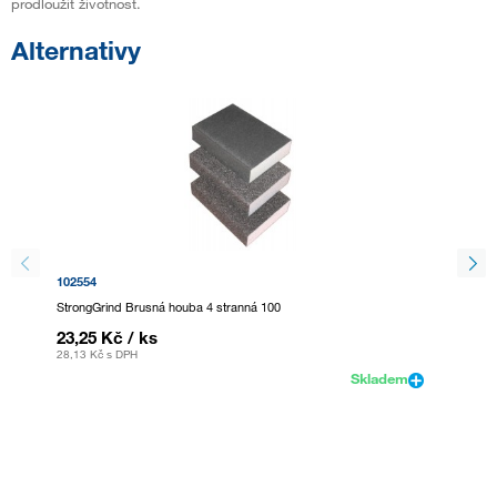
prodloužit životnost.
Alternativy
102554
102553
StrongGrind Brusná houba 4 stranná 100
StrongG
23,25 Kč
/ ks
23,25
28,13 Kč
s DPH
28,13 K
Skladem