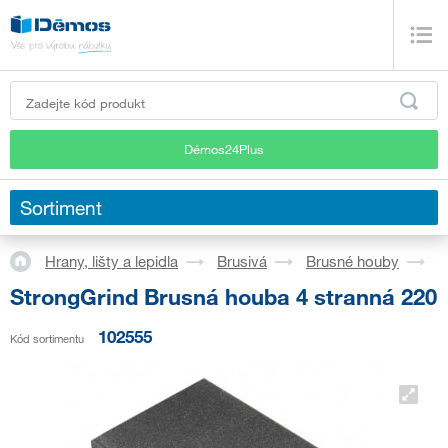
Démos24Plus
Sortiment
Hrany, lišty a lepidla
Brusivá
Brusné houby
S
StrongGrind Brusná houba 4 stranná 220
102555
Kód sortimentu