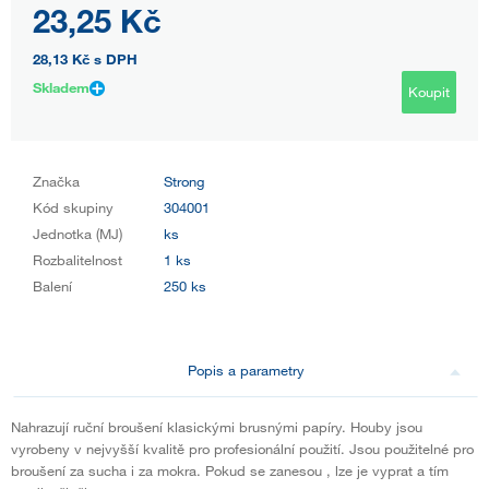
23,25 Kč
28,13 Kč
s DPH
Skladem
Koupit
Značka
Strong
Kód skupiny
304001
Jednotka (MJ)
ks
Rozbalitelnost
1 ks
Balení
250 ks
Popis a parametry
Nahrazují ruční broušení klasickými brusnými papíry. Houby jsou
vyrobeny v nejvyšší kvalitě pro profesionální použití. Jsou použitelné pro
broušení za sucha i za mokra. Pokud se zanesou , lze je vyprat a tím