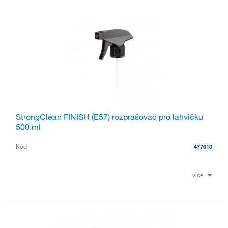
StrongClean FINISH (E57) rozprašovač pro lahvičku
500 ml
Kód
477610
více