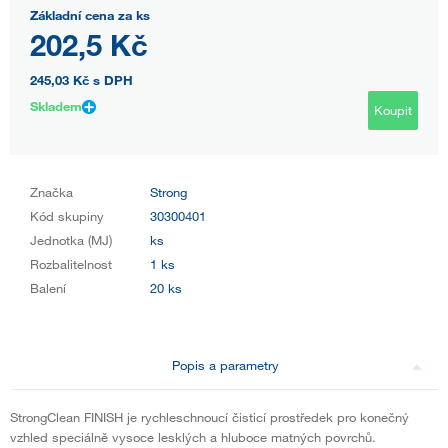
Základní cena za ks
202,5 Kč
245,03 Kč
s DPH
Skladem
Koupit
Značka
Strong
Kód skupiny
30300401
Jednotka (MJ)
ks
Rozbalitelnost
1 ks
Balení
20 ks
Popis a parametry
StrongClean FINISH je rychleschnoucí čisticí prostředek pro konečný
vzhled speciálně vysoce lesklých a hluboce matných povrchů.