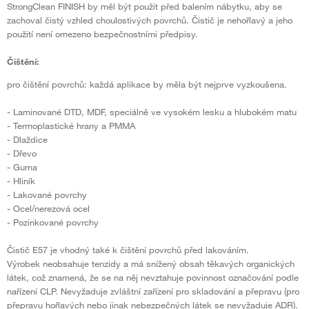
StrongClean FINISH by měl být použit před balením nábytku, aby se
zachoval čistý vzhled choulostivých povrchů. Čistič je nehořlavý a jeho
použití není omezeno bezpečnostními předpisy.
Čištění:
pro čištění povrchů: každá aplikace by měla být nejprve vyzkoušena.
- Laminované DTD, MDF, speciálně ve vysokém lesku a hlubokém matu
- Termoplastické hrany a PMMA
- Dlaždice
- Dřevo
- Guma
- Hliník
- Lakované povrchy
- Ocel/nerezová ocel
- Pozinkované povrchy
Čistič E57 je vhodný také k čištění povrchů před lakováním.
Výrobek neobsahuje tenzidy a má snížený obsah těkavých organických
látek, což znamená, že se na něj nevztahuje povinnost označování podle
nařízení CLP. Nevyžaduje zvláštní zařízení pro skladování a přepravu (pro
přepravu hořlavých nebo jinak nebezpečných látek se nevyžaduje ADR).