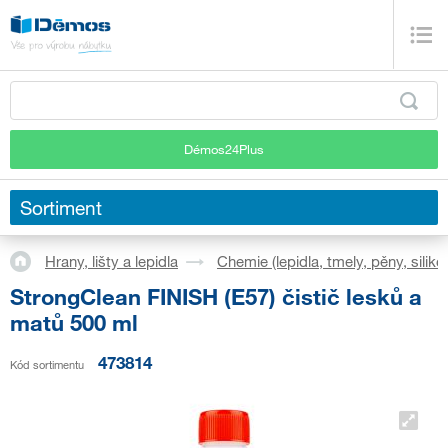
Démos24Plus
Sortiment
Hrany, lišty a lepidla
Chemie (lepidla, tmely, pěny, siliko
StrongClean FINISH (E57) čistič lesků a
matů 500 ml
473814
Kód sortimentu