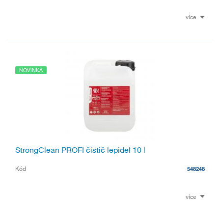
více
NOVINKA
StrongClean PROFI čistič lepidel 10 l
Kód
548248
více