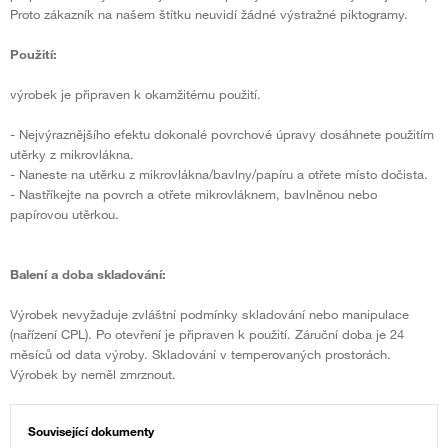
Proto zákazník na našem štítku neuvidí žádné výstražné piktogramy.
Použití:
výrobek je připraven k okamžitému použití.
- Nejvýraznějšího efektu dokonalé povrchové úpravy dosáhnete použitím
utěrky z mikrovlákna.
- Naneste na utěrku z mikrovlákna/bavlny/papíru a otřete místo dočista.
- Nastříkejte na povrch a otřete mikrovláknem, bavlněnou nebo
papírovou utěrkou.
Balení a doba skladování:
Výrobek nevyžaduje zvláštní podmínky skladování nebo manipulace
(nařízení CPL). Po otevření je připraven k použití. Záruční doba je 24
měsíců od data výroby. Skladování v temperovaných prostorách.
Výrobek by neměl zmrznout.
Související dokumenty