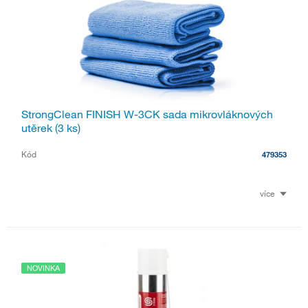
StrongClean FINISH W-3CK sada mikrovláknových
utěrek (3 ks)
Kód
479353
více
NOVINKA