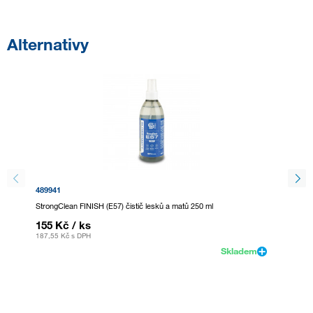
Alternativy
489941
544959
StrongClean FINISH (E57) čistič lesků a matů 250 ml
StrongCl
155 Kč
/ ks
950 K
187,55 Kč
s DPH
1 149,5 
Skladem