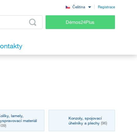
Registrace
Čeština
Démos24Plus
ontakty
olíky, lamely,
Konzoly, spojovací
yspravovací materiál
úhelníky a plechy
(96)
109)