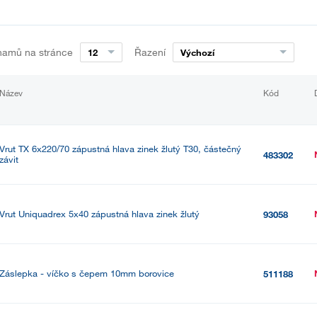
namů na stránce
Řazení
12
Výchozí
Název
Kód
Vrut TX 6x220/70 zápustná hlava zinek žlutý T30, částečný
483302
závit
Vrut Uniquadrex 5x40 zápustná hlava zinek žlutý
93058
Záslepka - víčko s čepem 10mm borovice
511188