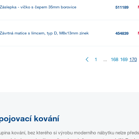
Záslepka - víčko s čepem 35mm borovice
511189
Závrtná matice s límcem, typ D, M8x13mm zinek
454839
1
...
168
169
170
pojovací kování
pina kování, bez kterého si výrobu moderního nábytku nelze předst