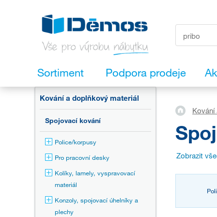
Sortiment
Podpora prodeje
Ak
Kování a doplňkový materiál
Kování 
Spojovací kování
Spoj
Police/korpusy
Zobrazit vš
Pro pracovní desky
Kolíky, lamely, vyspravovací
materiál
Pol
Konzoly, spojovací úhelníky a
plechy