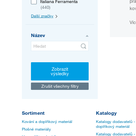
pra
Italiana Ferramenta
(440)
kov
Další značky
Víc
Název
Zobrazit
výsledky
Zrušit všechny filtry
Sortiment
Katalogy
Kování a doplňkový materiál
Katalogy dodavatelů -
doplňkový materiál
Plošné materiály
Katalogy dodavatelů -