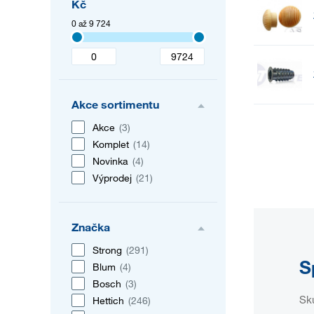
Kč
0 až 9 724
Akce sortimentu
Akce
(3)
Komplet
(14)
Novinka
(4)
Výprodej
(21)
Značka
Strong
(291)
S
Blum
(4)
Bosch
(3)
Sku
Hettich
(246)