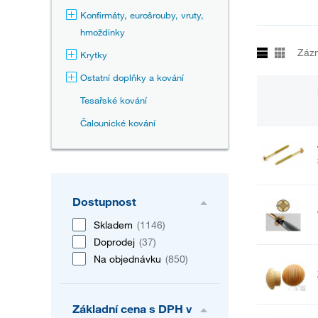
Konfirmáty, eurošrouby, vruty,
hmoždinky
Záz
Krytky
Ostatní doplňky a kování
Tesařské kování
Čalounické kování
Dostupnost
Skladem
(1146)
Doprodej
(37)
Na objednávku
(850)
Základní cena s DPH v