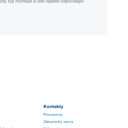
aždý typ montáže si zde najdete odpovídající
Kontakty
Provozovny
Zákaznický servis