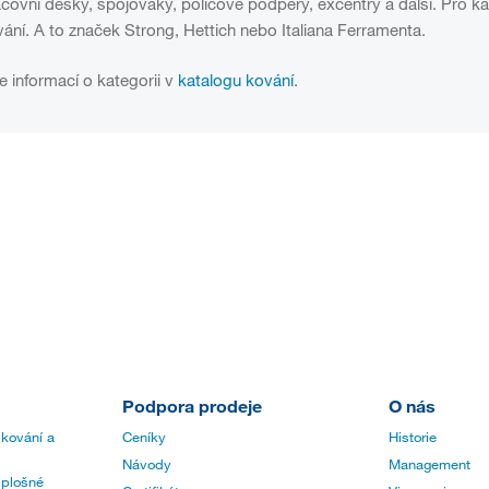
covní desky, spojováky, policové podpěry, excentry a další. Pro k
ání. A to značek Strong, Hettich nebo Italiana Ferramenta.
e informací o kategorii v
katalogu kování
.
Podpora prodeje
O nás
 kování a
Ceníky
Historie
Návody
Management
 plošné