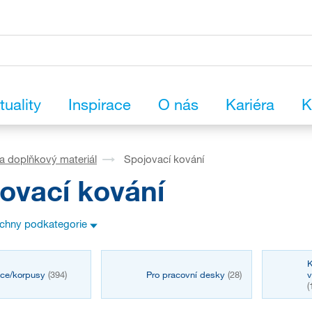
tuality
Inspirace
O nás
Kariéra
K
a doplňkový materiál
Spojovací kování
ovací kování
echny podkategorie
K
ice/korpusy
(394)
Pro pracovní desky
(28)
v
(